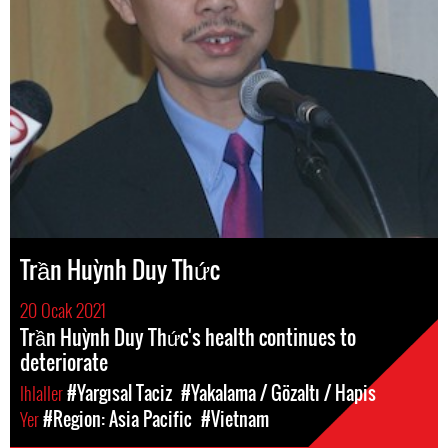
Trần Huỳnh Duy Thức
20 Ocak 2021
Trần Huỳnh Duy Thức's health continues to
deteriorate
Ihlaller
#Yargısal Taciz
#Yakalama / Gözaltı / Hapis
Yer
#Region: Asia Pacific
#Vietnam