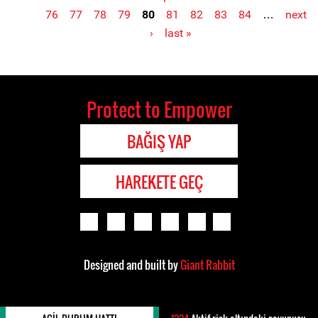
Pages
76
77
78
79
80
81
82
83
84
…
next
›
last »
Protect to Empower
BAĞIŞ YAP
HAREKETE GEÇ
Designed and built by
Giant Rabbit