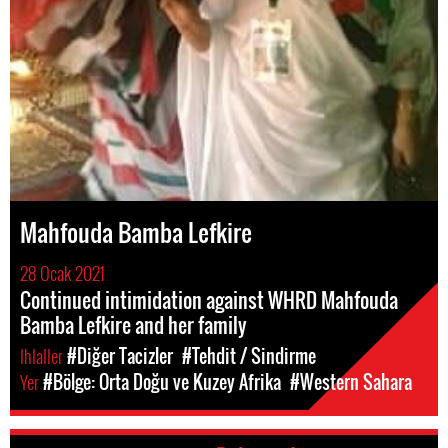
Mahfouda Bamba Lefkire
28 Ocak 2021
Continued intimidation against WHRD Mahfouda
Bamba Lefkire and her family
Ihlaller
#Diğer Tacizler
#Tehdit / Sindirme
Yer
#Bölge: Orta Doğu ve Kuzey Afrika
#Western Sahara