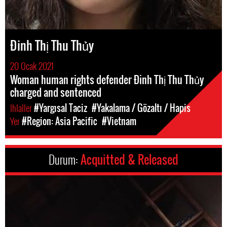
Đinh Thị Thu Thủy
20 Ocak 2021
Woman human rights defender Đinh Thị Thu Thủy
charged and sentenced
Ihlaller
#Yargısal Taciz
#Yakalama / Gözaltı / Hapis
Yer
#Region: Asia Pacific
#Vietnam
Durum:
Acquitted & Released