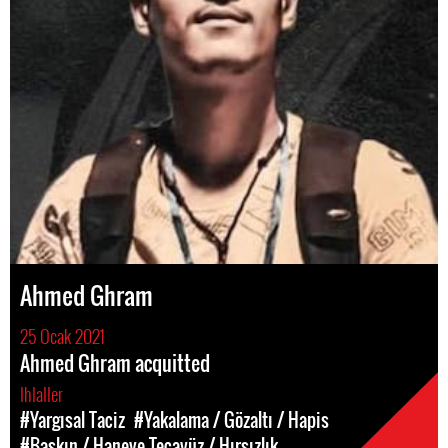
Ahmed Ghram
25 Ocak 2021
Ahmed Ghram acquitted
Ihlaller
#Yargısal Taciz
#Yakalama / Gözaltı / Hapis
#Baskın / Haneye Tecavüz / Hırsızlık