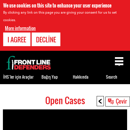
We use cookies on this site to enhance your user experience
By clicking any link on this page you are giving your consent for us to set
cookies.
More information
I AGREE
DECLINE
Back
to
top
İHS’ler için Araçlar
Bağış Yap
Hakkında
Search
<
Open Cases
Back
Çevir
to
top