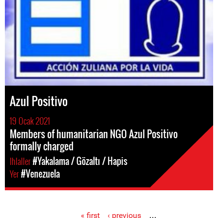
Azul Positivo
19 Ocak 2021
Members of humanitarian NGO Azul Positivo
formally charged
Ihlaller
#Yakalama / Gözaltı / Hapis
Yer
#Venezuela
« first
‹ previous
…