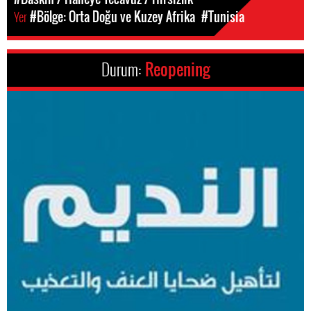
Yer
#Bölge: Orta Doğu ve Kuzey Afrika
#Tunisia
Durum:
Reopening