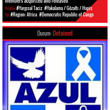
members acquitted and released
Ihlaller
#Yargısal Taciz
#Yakalama / Gözaltı / Hapis
Yer
#Region: Africa
#Democratic Republic of Congo
Durum:
Detained