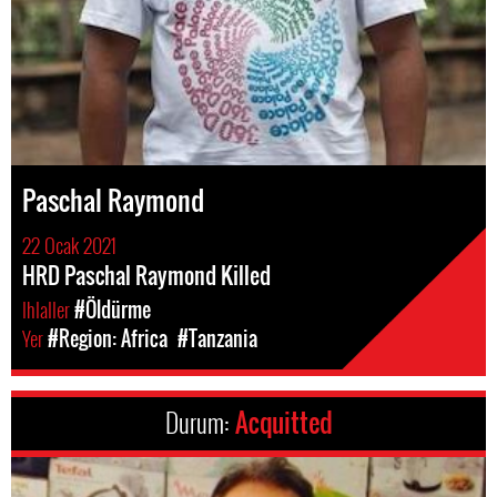
Paschal Raymond
22 Ocak 2021
HRD Paschal Raymond Killed
Ihlaller
#Öldürme
Yer
#Region: Africa
#Tanzania
Durum:
Acquitted