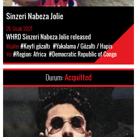
Sinzeri Nabeza Jolie
26 Ocak 2021
WHRD Sinzeri Nabeza Jolie released
Ihlaller
#Keyfi gözaltı
#Yakalama / Gözaltı / Hapis
Yer
#Region: Africa
#Democratic Republic of Congo
Durum:
Acquitted