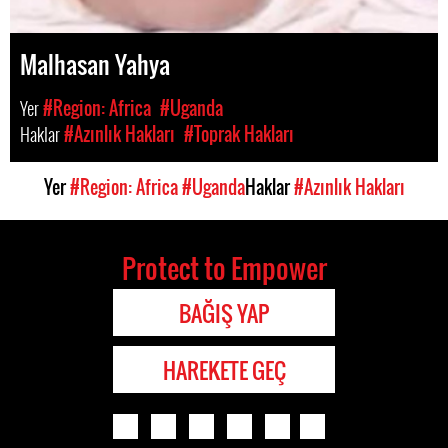
Malhasan Yahya
Yer
#Region: Africa
#Uganda
Haklar
#Azınlık Hakları
#Toprak Hakları
Yer
#Region: Africa
#Uganda
Haklar
#Azınlık Hakları
Protect to Empower
BAĞIŞ YAP
HAREKETE GEÇ