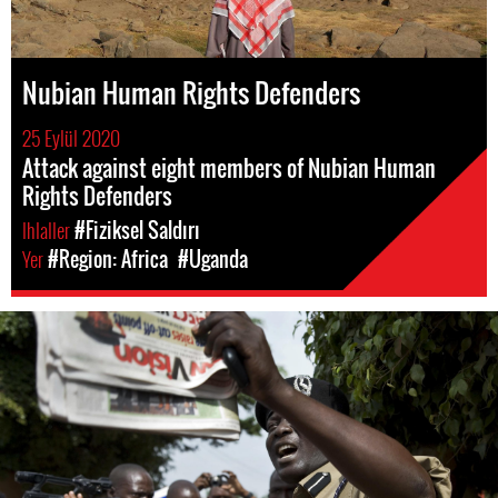
Nubian Human Rights Defenders
25 Eylül 2020
Attack against eight members of Nubian Human
Rights Defenders
Ihlaller
#Fiziksel Saldırı
Yer
#Region: Africa
#Uganda
#Uganda-
general-
context.jpg