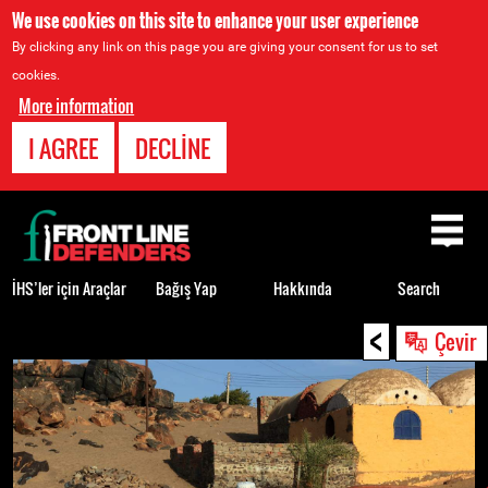
We use cookies on this site to enhance your user experience
By clicking any link on this page you are giving your consent for us to set
cookies.
More information
I AGREE
DECLINE
Back
to
top
İHS’ler için Araçlar
Bağış Yap
Hakkında
Search
<
Back
Çevir
to
top