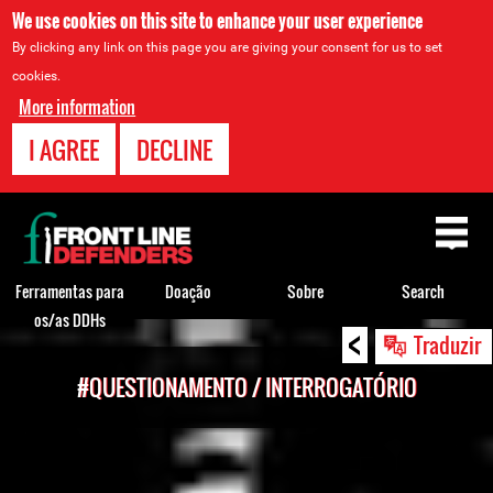
We use cookies on this site to enhance your user experience
By clicking any link on this page you are giving your consent for us to set
cookies.
More information
I AGREE
DECLINE
Back
to
top
Ferramentas para
Doação
Sobre
Search
os/as DDHs
<
Back
Traduzir
to
#QUESTIONAMENTO / INTERROGATÓRIO
top