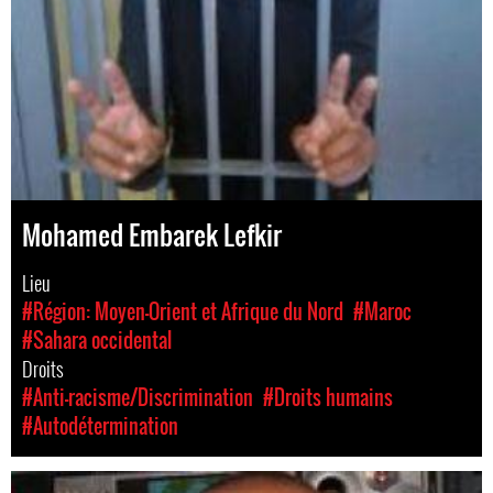
Mohamed Embarek Lefkir
Lieu
#Région: Moyen-Orient et Afrique du Nord
#Maroc
#Sahara occidental
Droits
#Anti-racisme/Discrimination
#Droits humains
#Autodétermination