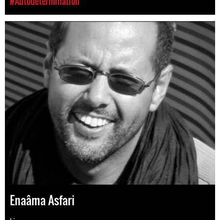
#Autodétermination
Enaâma Asfari