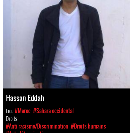
Hassan Eddah
Lieu
#Maroc
#Sahara occidental
Droits
#Anti-racisme/Discrimination
#Droits humains