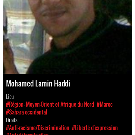
Mohamed Lamin Haddi
Lieu
#Région: Moyen-Orient et Afrique du Nord
#Maroc
#Sahara occidental
Droits
#Anti-racisme/Discrimination
#Liberté d'expression