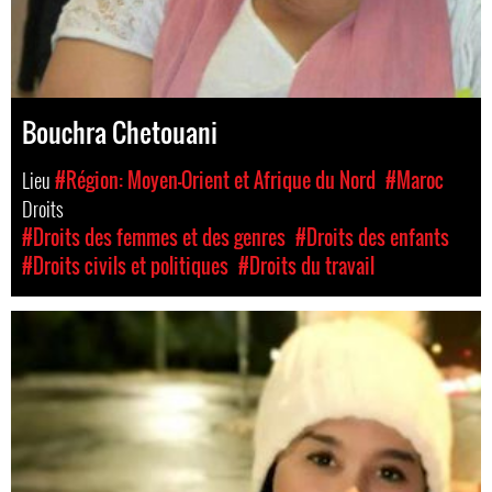
Bouchra Chetouani
Lieu
#Région: Moyen-Orient et Afrique du Nord
#Maroc
Droits
#Droits des femmes et des genres
#Droits des enfants
#Droits civils et politiques
#Droits du travail