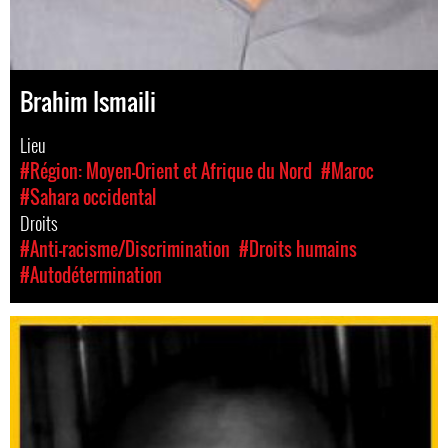
Brahim Ismaili
Lieu
#Région: Moyen-Orient et Afrique du Nord
#Maroc
#Sahara occidental
Droits
#Anti-racisme/Discrimination
#Droits humains
#Autodétermination