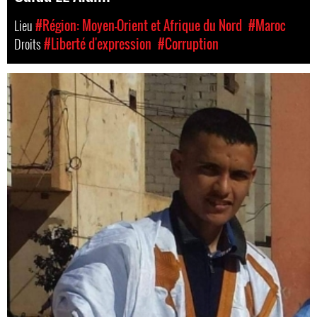
Lieu
#Région: Moyen-Orient et Afrique du Nord
#Maroc
Droits
#Liberté d'expression
#Corruption