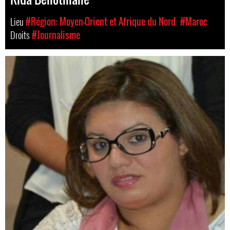
Lieu
#Région: Moyen-Orient et Afrique du Nord
#Maroc
Droits
#Journalisme