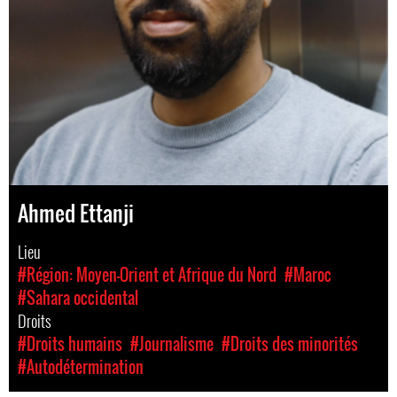
Ahmed Ettanji
Lieu
#Région: Moyen-Orient et Afrique du Nord
#Maroc
#Sahara occidental
Droits
#Droits humains
#Journalisme
#Droits des minorités
#Autodétermination