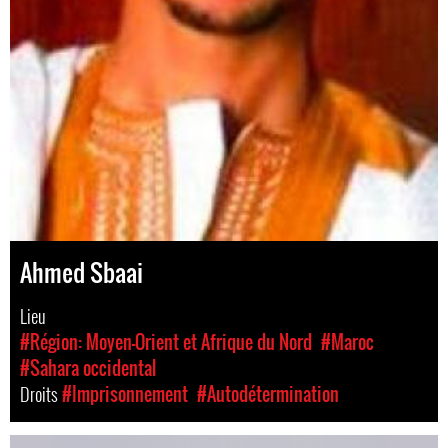
Ahmed Sbaai
Lieu
#Région: Moyen-Orient et Afrique du Nord
#Maroc
#Sahara occidental
Droits
#Imprisonnement
#Autodétermination