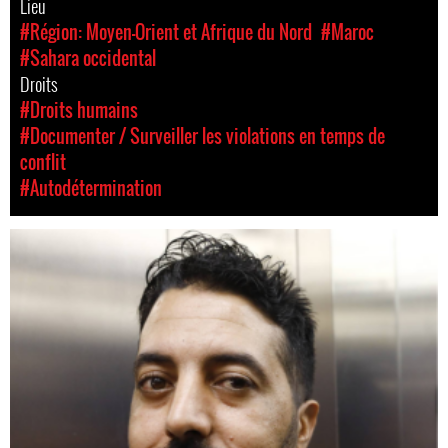
Lieu
#Région: Moyen-Orient et Afrique du Nord
#Maroc
#Sahara occidental
Droits
#Droits humains
#Documenter / Surveiller les violations en temps de
conflit
#Autodétermination