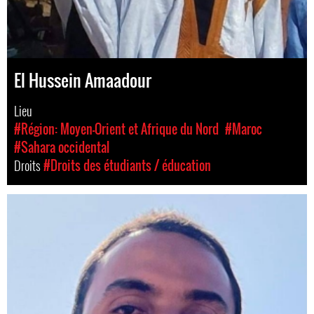
El Hussein Amaadour
Lieu
#Région: Moyen-Orient et Afrique du Nord
#Maroc
#Sahara occidental
Droits
#Droits des étudiants / éducation