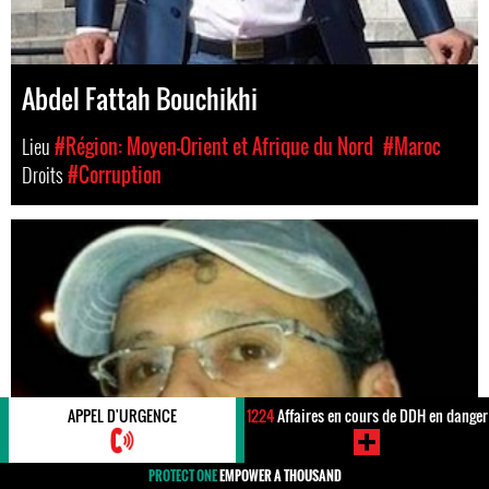
Abdel Fattah Bouchikhi
Lieu
#Région: Moyen-Orient et Afrique du Nord
#Maroc
Droits
#Corruption
APPEL D'URGENCE
1224
Affaires en cours de DDH en danger
PROTECT ONE
EMPOWER A THOUSAND