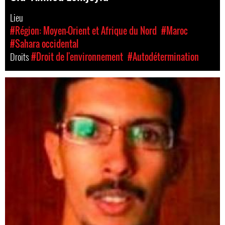
Lieu
#Région: Moyen-Orient et Afrique du Nord
#Maroc
#Sahara occidental
Droits
#Droit de l'environnement
#Autodétermination