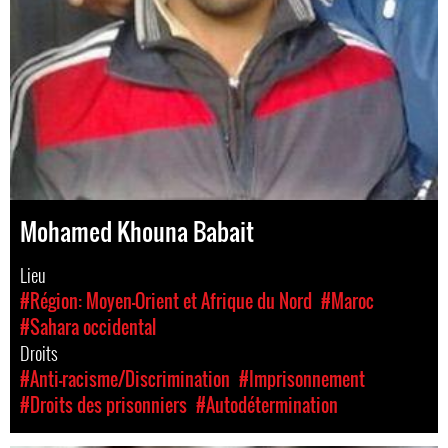
Mohamed Khouna Babait
Lieu
#Région: Moyen-Orient et Afrique du Nord
#Maroc
#Sahara occidental
Droits
#Anti-racisme/Discrimination
#Imprisonnement
#Droits des prisonniers
#Autodétermination