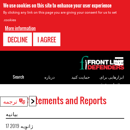
We use cookies on this site to enhance your user experience
By clicking any link on this page you are giving your consent for us to set
cookies.
More information
DECLINE
I AGREE
Back
to
top
ابزارهایی برای
حمایت کنید
درباره
Search
مدافعان حقوق
بشر
<
Statements and Reports
Back
ترجمه
to
بیانیه
top
17 ژانوِیه 2019