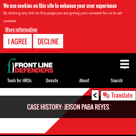
We use cookies on this site to enhance your user experience
By clicking any link on this page you are giving your consent for us to set
cookies.
More information
I AGREE
DECLINE
Back
to
top
Tools for HRDs
Donate
About
Search
<
Back
Translate
to
CASE HISTORY: JEISON PABA REYES
top