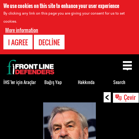
We use cookies on this site to enhance your user experience
By clicking any link on this page you are giving your consent for us to set
cookies.
More information
I AGREE
DECLINE
Back
to
top
İHS’ler için Araçlar
Bağış Yap
Hakkında
Search
<
Back
Çevir
to
top