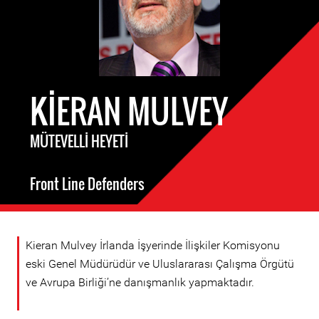
KIERAN MULVEY
MÜTEVELLI HEYETI
Front Line Defenders
Kieran Mulvey İrlanda İşyerinde İlişkiler Komisyonu
eski Genel Müdürüdür ve Uluslararası Çalışma Örgütü
ve Avrupa Birliği’ne danışmanlık yapmaktadır.