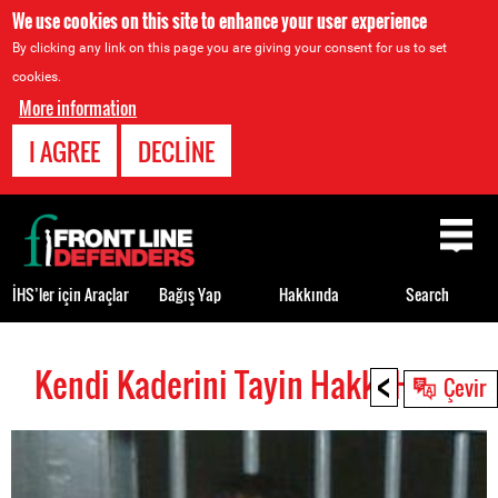
We use cookies on this site to enhance your user experience
By clicking any link on this page you are giving your consent for us to set
cookies.
More information
I AGREE
DECLINE
Back
to
top
İHS’ler için Araçlar
Bağış Yap
Hakkında
Search
<
Kendi Kaderini Tayin Hakkı HRDs
Back
Çevir
to
top