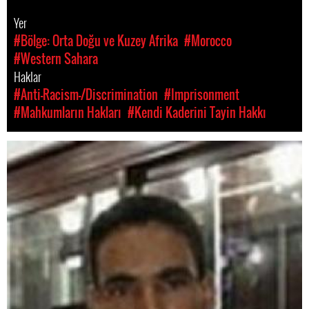
Yer
#Bölge: Orta Doğu ve Kuzey Afrika
#Morocco
#Western Sahara
Haklar
#Anti-Racism-/Discrimination
#Imprisonment
#Mahkumların Hakları
#Kendi Kaderini Tayin Hakkı