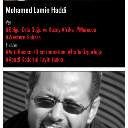
Mohamed Lamin Haddi
Yer
#Bölge: Orta Doğu ve Kuzey Afrika
#Morocco
#Western Sahara
Haklar
#Anti-Racism-/Discrimination
#İfade Özgürlüğü
#Kendi Kaderini Tayin Hakkı