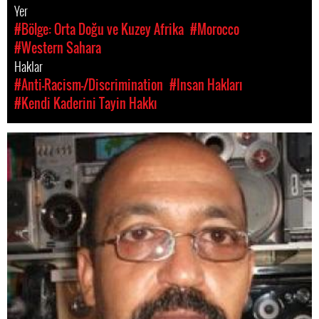
Yer
#Bölge: Orta Doğu ve Kuzey Afrika
#Morocco
#Western Sahara
Haklar
#Anti-Racism-/Discrimination
#Insan Hakları
#Kendi Kaderini Tayin Hakkı