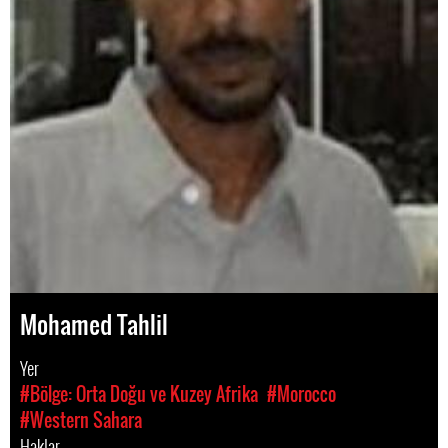
Mohamed Tahlil
Yer
#Bölge: Orta Doğu ve Kuzey Afrika
#Morocco
#Western Sahara
Haklar