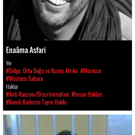
Enaâma Asfari
Yer
#Bölge: Orta Doğu ve Kuzey Afrika
#Morocco
#Western Sahara
Haklar
#Anti-Racism-/Discrimination
#Insan Hakları
#Kendi Kaderini Tayin Hakkı