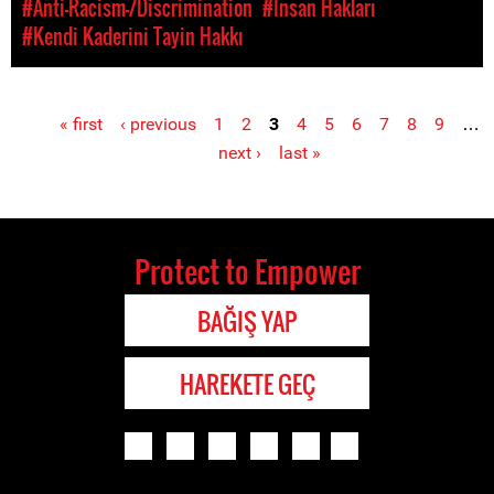
#Anti-Racism-/Discrimination
#Insan Hakları
#Kendi Kaderini Tayin Hakkı
« first
‹ previous
1
2
3
4
5
6
7
8
9
…
Pages
next ›
last »
Protect to Empower
BAĞIŞ YAP
HAREKETE GEÇ