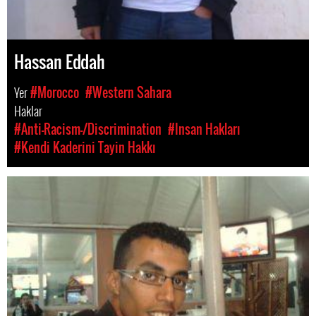
Hassan Eddah
Yer
#Morocco
#Western Sahara
Haklar
#Anti-Racism-/Discrimination
#Insan Hakları
#Kendi Kaderini Tayin Hakkı