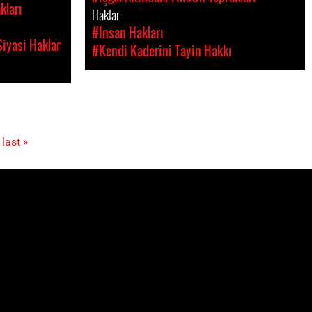
kları
Haklar
#Insan Hakları
iyasi Haklar
#Kendi Kaderini Tayin Hakkı
last »