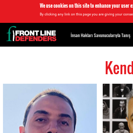
We use cookies on this site to enhance your user 
By clicking any link on this page you are giving your consen
Back
to
İnsan Hakları Savunucularıyla Tanış
top
Kend
Back
to
top