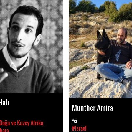
ali
Munther Amira
Yer
 Doğu ve Kuzey Afrika
#Israel
hara