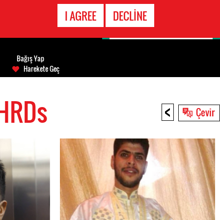
ACIL DURUM
I AGREE
DECLINE
HATTI
Bağış Yap
Harekete Geç
 HRDs
<
Çevir