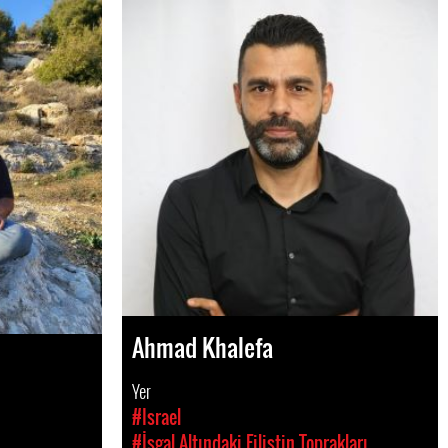
Ahmad Khalefa
Yer
#Israel
#İşgal Altındaki Filistin Toprakları