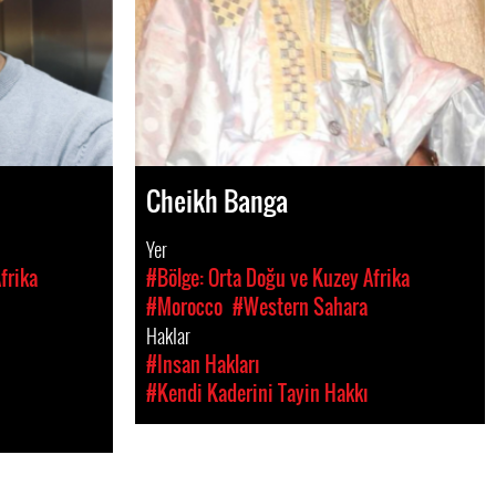
Cheikh Banga
Yer
frika
#Bölge: Orta Doğu ve Kuzey Afrika
#Morocco
#Western Sahara
Haklar
#Insan Hakları
#Kendi Kaderini Tayin Hakkı