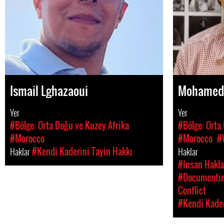
Ismail Lghazaoui
Mohamed
Yer
Yer
#Bölge: Orta Doğu ve Kuzey Afrika
#Bölge: Orta
#Morocco
#Morocco
#
Haklar
#Kendi Kaderini Tayin Hakkı
Haklar
#Insan Hakla
#Documenting
Conflict
#Kendi Kader