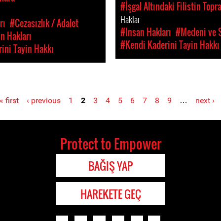
#İşgal Altındaki Filistin Topra
Haklar
rı
#Cezasızlık / Adalet
#Insan Hakları
#Medeni ve S
n Hakları
#Kendi Kaderini Tayin Hakkı
ini Tayin Hakkı
« first
‹ previous
1
2
3
4
5
6
7
8
9
…
next ›
Protect to Empower
BAĞIŞ YAP
HAREKETE GEÇ