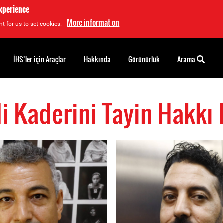
experience
More information
t for us to set cookies.
İHS’ler için Araçlar
Hakkında
Görünürlük
Arama
i Kaderini Tayin Hakkı