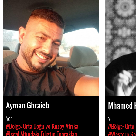
Ayman Ghraieb
Mhamed H
Yer
Yer
#Bölge: Orta Doğu ve Kuzey Afrika
#Bölge: Orta
#İşgal Altındaki Filistin Toprakları
#Western Sa