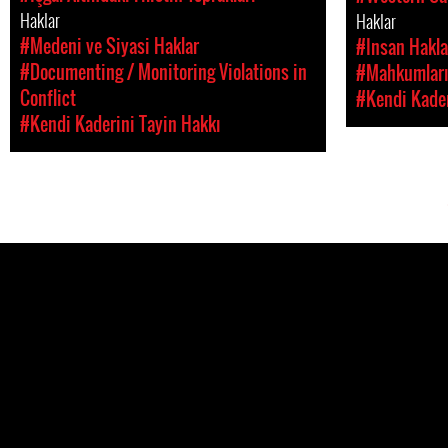
Haklar
Haklar
#Medeni ve Siyasi Haklar
#Insan Hakla
#Documenting / Monitoring Violations in
#Mahkumları
Conflict
#Kendi Kader
#Kendi Kaderini Tayin Hakkı
Pages