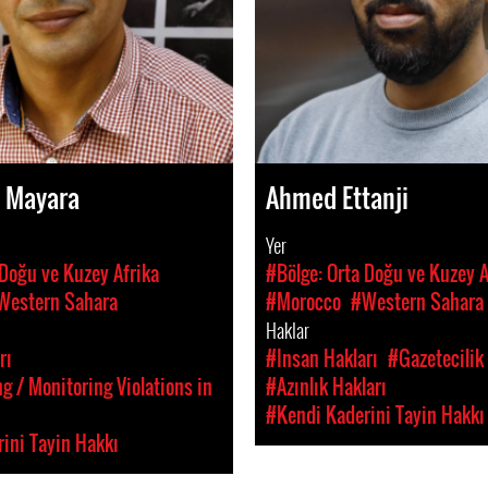
 Mayara
Ahmed Ettanji
Yer
 Doğu ve Kuzey Afrika
#Bölge: Orta Doğu ve Kuzey A
Western Sahara
#Morocco
#Western Sahara
Haklar
rı
#Insan Hakları
#Gazetecilik
 / Monitoring Violations in
#Azınlık Hakları
#Kendi Kaderini Tayin Hakkı
ini Tayin Hakkı