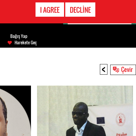
ACIL DURUM
I AGREE
DECLINE
HATTI
Bağış Yap
Harekete Geç
<
Çevir