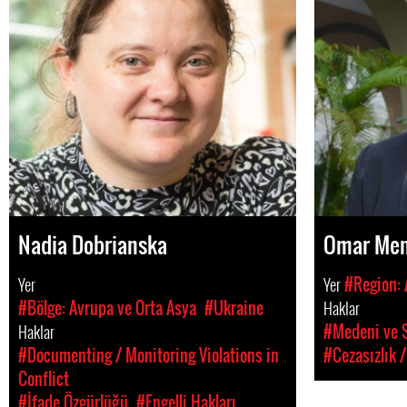
Nadia Dobrianska
Omar Me
Yer
Yer
#Region:
#Bölge: Avrupa ve Orta Asya
#Ukraine
Haklar
Haklar
#Medeni ve S
#Documenting / Monitoring Violations in
#Cezasızlık /
Conflict
#İfade Özgürlüğü
#Engelli Hakları