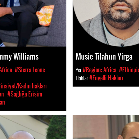
ommy Williams
Musie Tilahun Yirga
Africa
#Sierra Leone
Yer
#Region: Africa
#Ethiopi
Haklar
#Engelli Hakları
insiyet/Kadın hakları
rı
#Sağlığa Erişim
arı