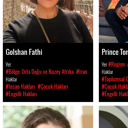
Golshan Fathi
Prince T
Yer
Yer
#Region: 
#Bölge: Orta Doğu ve Kuzey Afrika
#Iran
Haklar
Haklar
#Toplumsal C
#Insan Hakları
#Çocuk Hakları
#Çocuk Hakla
#Engelli Hakları
#Engelli Hakl