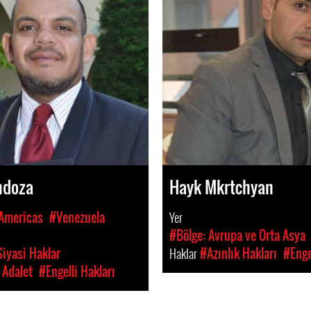
ndoza
Hayk Mkrtchyan
 Americas
#Venezuela
Yer
#Bölge: Avrupa ve Orta Asya
iyasi Haklar
Haklar
#Azınlık Hakları
#Enge
 Adalet
#Engelli Hakları