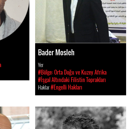
Bader Mosleh
a
Yer
#Bölge: Orta Doğu ve Kuzey Afrika
#İşgal Altındaki Filistin Toprakları
Haklar
#Engelli Hakları