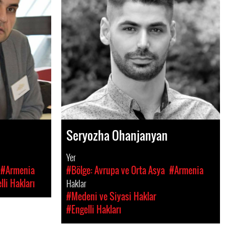
Seryozha Ohanjanyan
Yer
#Armenia
#Bölge: Avrupa ve Orta Asya
#Armenia
lli Hakları
Haklar
#Medeni ve Siyasi Haklar
#Engelli Hakları