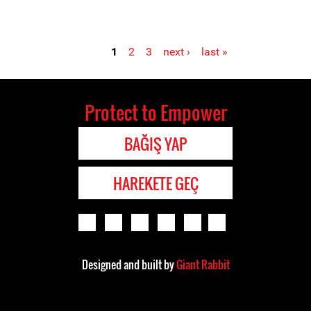
1
2
3
next ›
last »
Protect to Empower
BAĞIŞ YAP
HAREKETE GEÇ
Designed and built by
Giant Rabbit