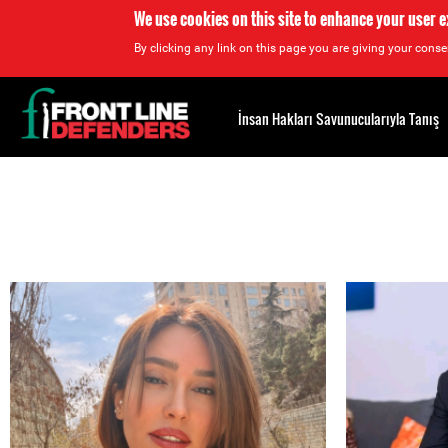
We use cookies on this site to enhance your user 
By clicking any link on this page you are giving your consen
Back
to
İnsan Hakları Savunucularıyla Tanış
top
Back
to
top