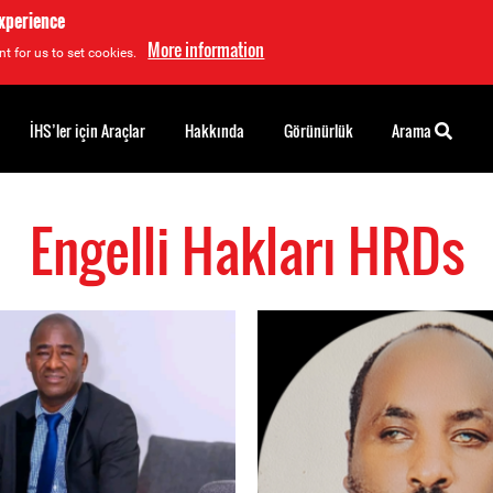
experience
More information
t for us to set cookies.
İHS’ler için Araçlar
Hakkında
Görünürlük
Arama
Engelli Hakları HRDs