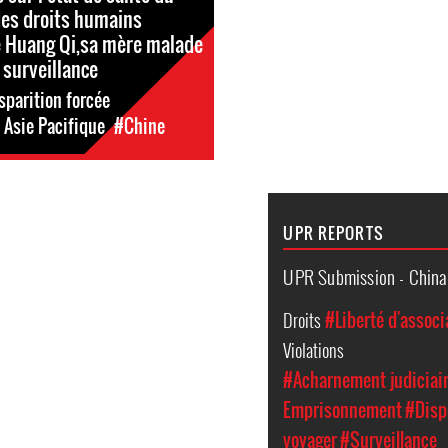
es droits humains
 Huang Qi,sa mère malade
 surveillance
sparition forcée
 Asie Pacifique
#Chine
UPR REPORTS
UPR Submission - Chin
Droits
#Liberté d'associ
Violations
#Acharnement judiciai
Emprisonnement
#Disp
voyager
#Surveillance