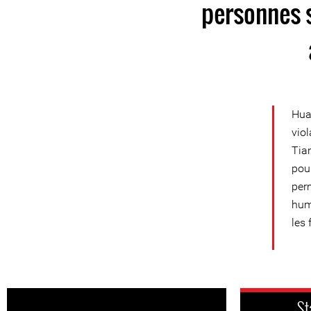
personnes s
Hua
viol
Tian
pou
perm
huma
les
St