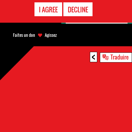
APPEL
I AGREE
DECLINE
D'URGENCE
Faites un don
Agissez
<
Traduire