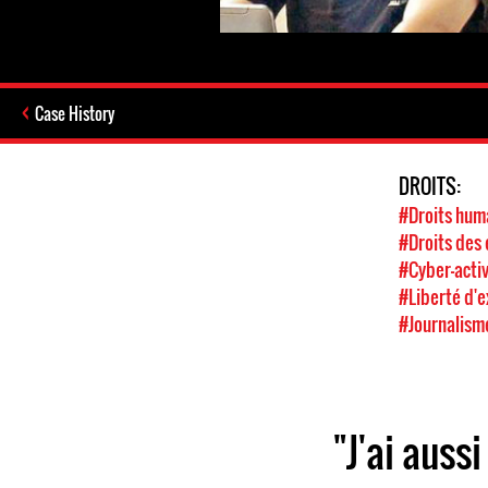
Case History
DROITS:
#Droits hum
#Droits des 
#Cyber-acti
#Liberté d'
#Journalism
"J'ai auss