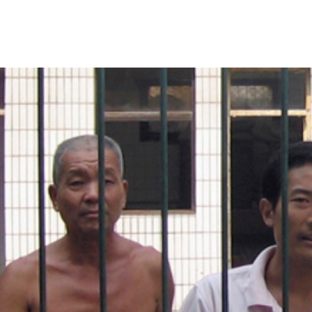
china-
general-
context.jpg