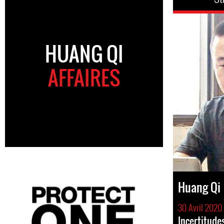
HUANG QI
AFFAIRES
Huang Qi
30 Avril 2020
Incertitudes