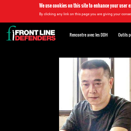
We use cookies on this site to enhance your user 
By clicking any link on this page you are giving your consen
Back
to
Rencontre avec les DDH
Outils 
top
Back
to
top