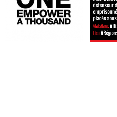
défenseur d
emprisonné
placée sous
Violations
#Di
Lieu
#Région: