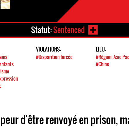
Statut:
Sentenced
VIOLATIONS:
LIEU:
ains
#Disparition forcée
#Région: Asie Pac
enfants
#Chine
visme
expression
e
i peur d'être renvoyé en prison, m