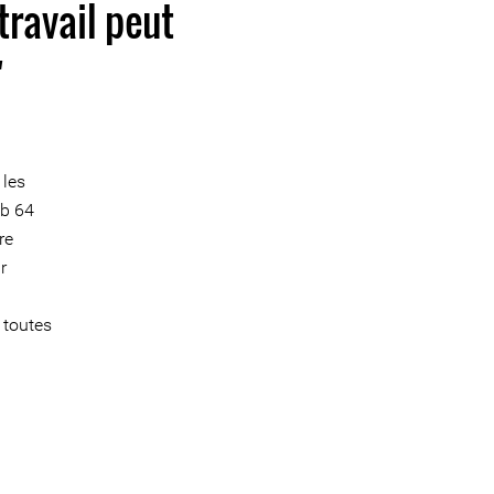
travail peut
"
 les
eb 64
re
r
 toutes