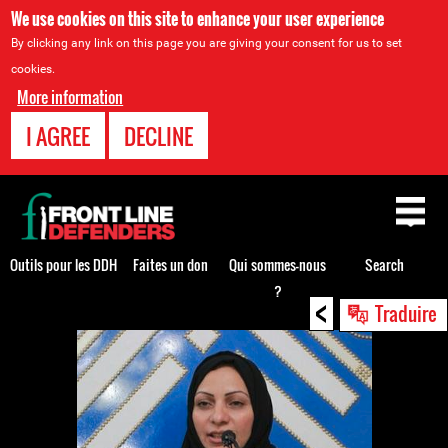
We use cookies on this site to enhance your user experience
By clicking any link on this page you are giving your consent for us to set
cookies.
More information
I AGREE
DECLINE
Back
to
top
Outils pour les DDH
Faites un don
Qui sommes-nous
Search
?
<
Back
Traduire
to
top