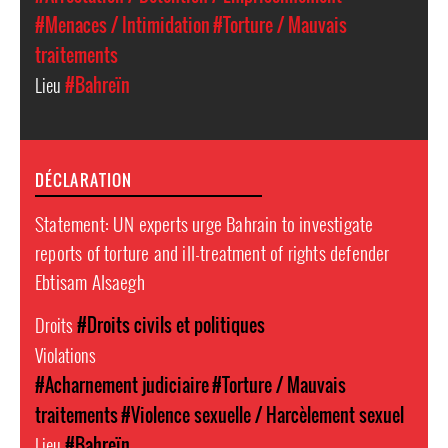
#Menaces / Intimidation
#Torture / Mauvais
traitements
Lieu
#Bahreïn
DÉCLARATION
Statement: UN experts urge Bahrain to investigate
reports of torture and ill-treatment of rights defender
Ebtisam Alsaegh
Droits
#Droits civils et politiques
Violations
#Acharnement judiciaire
#Torture / Mauvais
traitements
#Violence sexuelle / Harcèlement sexuel
Lieu
#Bahreïn