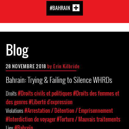
#BAHRAIN
Blog
28 NOVEMBRE 2018
by Erin Kilbride
Bahrain: Trying & Failing to Silence WHRDs
Droits
#Droits civils et politiques
#Droits des femmes et
des genres
#Liberté d'expression
Violations
#Arrestation / Détention / Emprisonnement
#Interdiction de voyager
#Torture / Mauvais traitements
Lieu
#Bahreïn