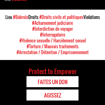
Lieu
#Bahreïn
Droits
#Droits civils et politiques
Violations
#Acharnement judiciaire
#Interdiction de voyager
#Interrogatoire
#Violence sexuelle / Harcèlement sexuel
#Torture / Mauvais traitements
#Arrestation / Détention / Emprisonnement
Protect to Empower
FAITES UN DON
AGISSEZ