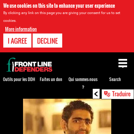
We use cookies on this site to enhance your user experience
By clicking any link on this page you are giving your consent for us to set
cookies.
More information
I AGREE
DECLINE
Back
to
top
Outils pour les DDH
Faites un don
Qui sommes-nous
Search
?
<
Back
Traduire
to
top