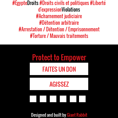
#Égypte
Droits
#Droits civils et politiques
#Liberté
d'expression
Violations
#Acharnement judiciaire
#Détention arbitraire
#Arrestation / Détention / Emprisonnement
#Torture / Mauvais traitements
Protect to Empower
FAITES UN DON
AGISSEZ
Designed and built by
Giant Rabbit