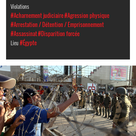
Violations
#Acharnement judiciaire
#Agression physique
#Arrestation / Détention / Emprisonnement
#Assassinat
#Disparition forcée
Lieu
#Égypte
#Egypt-
general-
context.jpg