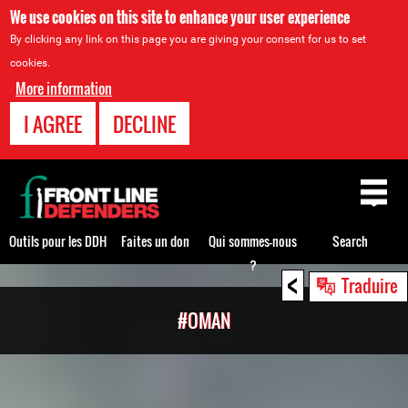
We use cookies on this site to enhance your user experience
By clicking any link on this page you are giving your consent for us to set
cookies.
More information
I AGREE
DECLINE
Back
to
top
Outils pour les DDH
Faites un don
Qui sommes-nous
Search
?
<
Back
Traduire
to
#OMAN
top