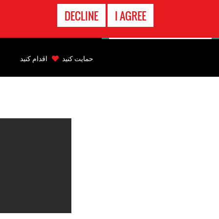
تماس
DECLINE
I AGREE
اضطراری
Back
to
حمایت کنید
اقدام کنید
top
Back
to
top