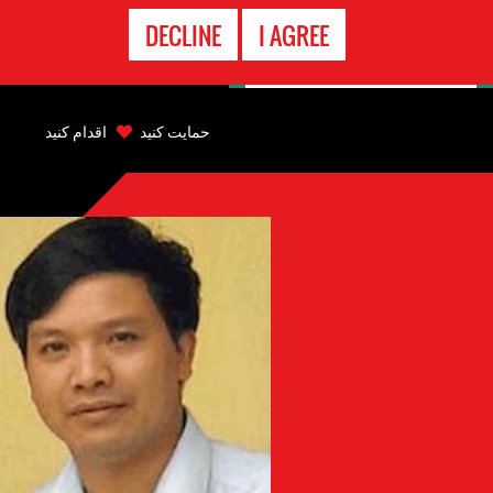
تماس
DECLINE
I AGREE
اضطراری
Back
to
حمایت کنید
اقدام کنید
top
Back
to
top