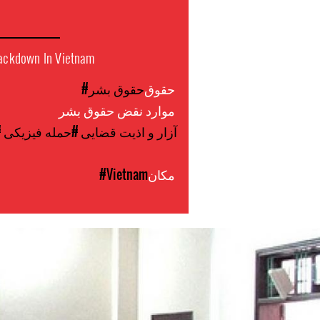
Crackdown In Vietnam
حقوق
#حقوق بشر
موارد نقض حقوق بشر
#آزار و اذیت قضایی
#حمله فیزیکی
#
مکان
#Vietnam
#Vietnam-
general-