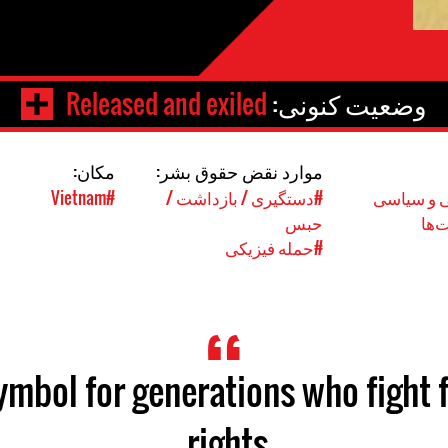
وضعیت کنونی:
Released and exiled
موارد نقض حقوق بشر:
مکان:
 و سیاسی
#دستگیری / بازداشت /
#Vietnam
‌ها
حبس
#حمله فیزیکی
symbol for generations who fight
rights.