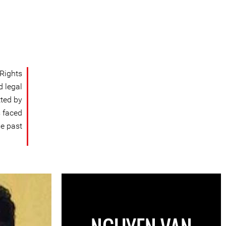
Rights
d legal
tted by
 faced
e past.