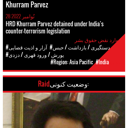
Khurram Parvez
28 نُوامبر 2022
HRD Khurram Parvez detained under India’s
counter-terrorism legislation
موارد نقض حقوق بشر
#دستگیری / بازداشت / حبس
#آزار و اذیت قضایی
#یورش / ورود قهری / دزدی
مکان
#India
#Region: Asia Pacific
وضعیت کنونی:
Raid