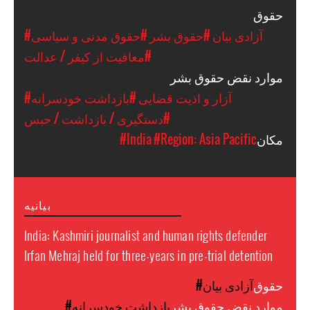
حقوق
#آزادی بیان
#حقوق بشر
#حقوق مدنی و سیاسی
#معافیت از کیفر / عدالت
موارد نقض حقوق بشر
#آزار و اذیت قضایی
#بازداشت خودسرانه
#دستگیری / بازداشت / حبس
مکان
#Region: Asia Pacific
#India
بیانیه
India: Kashmiri journalist and human rights defender
Irfan Mehraj held for three-years in pre-trial detention
حقوق
#آزادی بیان
موارد نقض حقوق بشر
#بازداشت خودسرانه