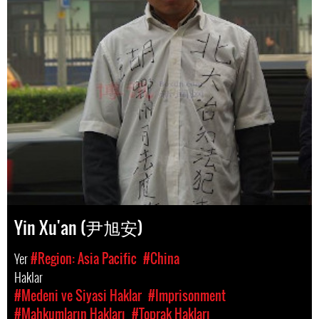
Yin Xu'an (尹旭安)
Yer
#Region: Asia Pacific
#China
Haklar
#Medeni ve Siyasi Haklar
#Imprisonment
#Mahkumların Hakları
#Toprak Hakları