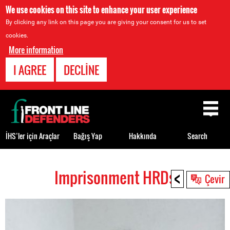
We use cookies on this site to enhance your user experience
By clicking any link on this page you are giving your consent for us to set
cookies.
More information
I AGREE
DECLINE
Back
to
top
İHS’ler için Araçlar
Bağış Yap
Hakkında
Search
<
Imprisonment HRDs
Back
Çevir
to
top