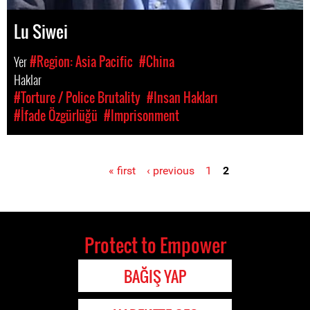
Lu Siwei
Yer
#Region: Asia Pacific
#China
Haklar
#Torture / Police Brutality
#Insan Hakları
#İfade Özgürlüğü
#Imprisonment
« first
‹ previous
1
2
Pages
Protect to Empower
BAĞIŞ YAP