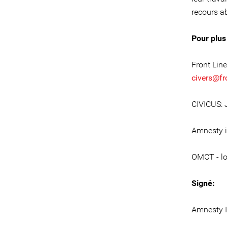
recours a
Pour plus
Front Line
civers@fr
CIVICUS: 
Amnesty i
OMCT - lo
Signé:
Amnesty I