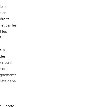
le ces
e en
droits
et par les
t les
5.
, y
 des
n, où il
m de
aignements
l’été dans
qui porte