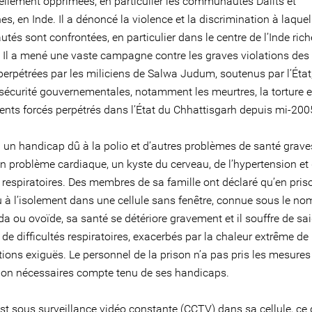
nellement opprimées, en particulier les communautés Dalits et
s, en Inde. Il a dénoncé la violence et la discrimination à laquel
s sont confrontées, en particulier dans le centre de l’Inde rich
 Il a mené une vaste campagne contre les graves violations des 
rpétrées par les miliciens de Salwa Judum, soutenus par l’État, 
 sécurité gouvernementales, notamment les meurtres, la torture e
nts forcés perpétrés dans l’État du Chhattisgarh depuis mi-200
 un handicap dû à la polio et d’autres problèmes de santé graves
n problème cardiaque, un kyste du cerveau, de l’hypertension et
s respiratoires. Des membres de sa famille ont déclaré qu’en priso
u à l’isolement dans une cellule sans fenêtre, connue sous le no
da ou ovoïde, sa santé se détériore gravement et il souffre de s
 de difficultés respiratoires, exacerbés par la chaleur extrême de 
ions exiguës. Le personnel de la prison n’a pas pris les mesures
ion nécessaires compte tenu de ses handicaps.
st sous surveillance vidéo constante (CCTV) dans sa cellule, ce 