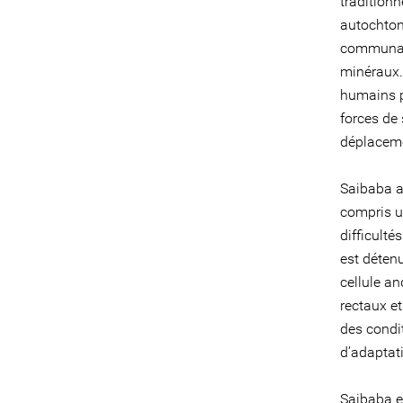
tradition
autochtone
communauté
minéraux.
humains pe
forces de
déplaceme
Saibaba a
compris u
difficulté
est déten
cellule an
rectaux et
des condit
d’adaptat
Saibaba e