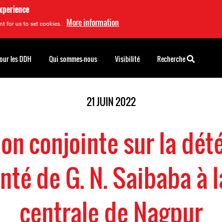
experience
More information
t for us to set cookies.
pour les DDH
Qui sommes-nous
Visibilité
Recherche
21 JUIN 2022
on conjointe sur la dét
anté de G. N. Saibaba à l
centrale de Nagpur