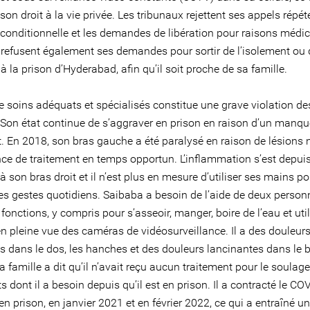
 son droit à la vie privée. Les tribunaux rejettent ses appels répét
 conditionnelle et les demandes de libération pour raisons médic
 refusent également ses demandes pour sortir de l’isolement ou 
 à la prison d’Hyderabad, afin qu’il soit proche de sa famille.
e soins adéquats et spécialisés constitue une grave violation de
Son état continue de s’aggraver en prison en raison d’un manqu
t. En 2018, son bras gauche a été paralysé en raison de lésions
nce de traitement en temps opportun. L’inflammation s’est depui
 son bras droit et il n’est plus en mesure d’utiliser ses mains po
es gestes quotidiens. Saibaba a besoin de l’aide de deux person
 fonctions, y compris pour s’asseoir, manger, boire de l’eau et util
 en pleine vue des caméras de vidéosurveillance. Il a des douleur
s dans le dos, les hanches et des douleurs lancinantes dans le 
 famille a dit qu’il n’avait reçu aucun traitement pour le soulager
s dont il a besoin depuis qu’il est en prison. Il a contracté le CO
en prison, en janvier 2021 et en février 2022, ce qui a entraîné u