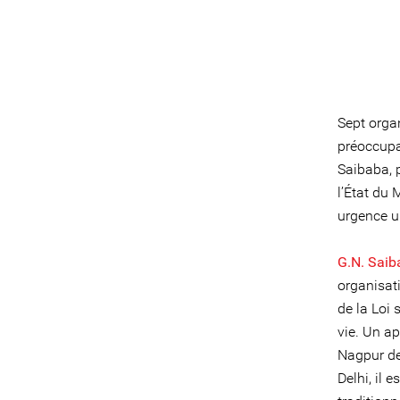
Sept organ
préoccupa
Saibaba, p
l’État du 
urgence u
G.N.
Saib
organisat
de la Loi 
vie. Un a
Nagpur de 
Delhi, il 