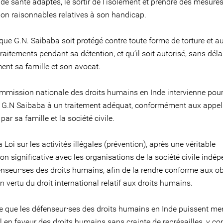
de santé adaptés, le sortir de l’isolement et prendre des mesure
ion raisonnables relatives à son handicap.
que G.N. Saibaba soit protégé contre toute forme de torture et a
aitements pendant sa détention, et qu’il soit autorisé, sans délai
ent sa famille et son avocat.
mmission nationale des droits humains en Inde intervienne pour
e G.N Saibaba à un traitement adéquat, conformément aux appel
par sa famille et la société civile.
a Loi sur les activités illégales (prévention), après une véritable
on significative avec les organisations de la société civile indé
enseur⸱ses des droits humains, afin de la rendre conforme aux ob
en vertu du droit international relatif aux droits humains.
 ce que les défenseur⸱ses des droits humains en Inde puissent me
il en faveur des droits humains sans crainte de représailles, y co