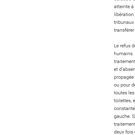
atteinte à
libération
tribunaux
transférer
Le refus d
humains. 
traitemen
et d’abse
propagée à
ou pour d
toutes les
toilettes,
constante
gauche. Sa
traitement
deux fois 