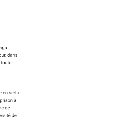
Naga
pur, dans
 toute
e en vertu
 prison à
nc de
ersité de