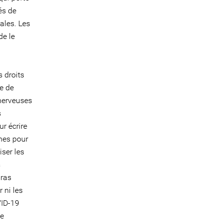
és de
ales. Les
de le
s droits
e de
 nerveuses
s
ur écrire
nes pour
iser les
s
bras
 ni les
VID-19
ne