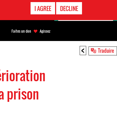
APPEL
I AGREE
DECLINE
D'URGENCE
Faites un don
Agissez
<
Traduire
érioration
a prison