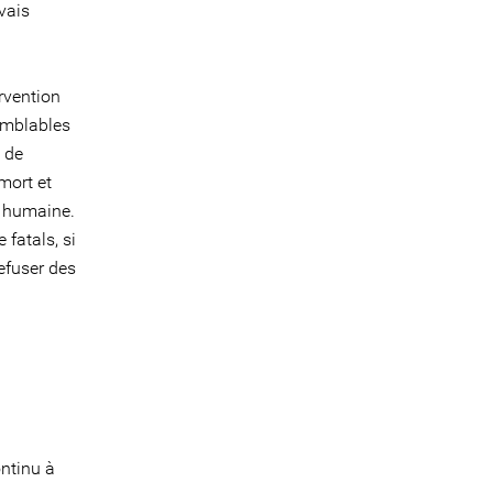
vais
rvention
semblables
 de
mort et
t humaine.
fatals, si
refuser des
ontinu à