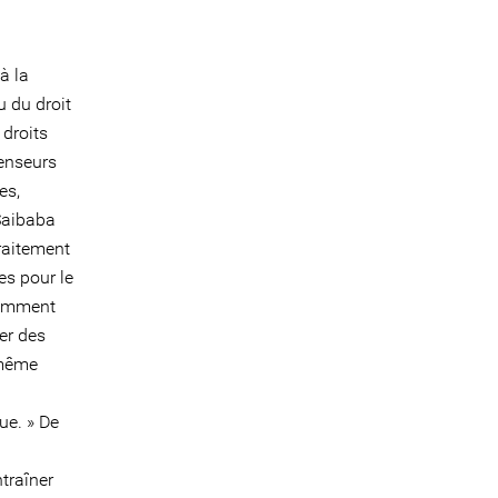
à la
tu du droit
 droits
fenseurs
es,
 Saibaba
traitement
es pour le
otamment
rer des
 même
ue. » De
traîner