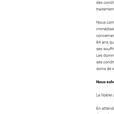
des condit
traitement
Nous cont
immédiate
concernan
84 ans qui
ses souffr
Les dommag
ses condit
soins de 
Nous exho
Le libérer
En attend