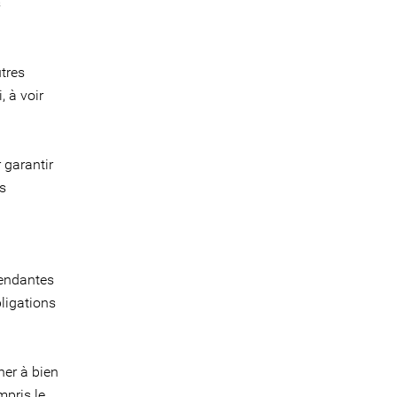
s
utres
, à voir
 garantir
s
pendantes
ligations
ner à bien
mpris le