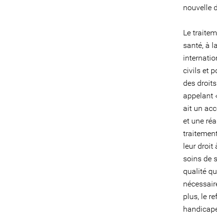
nouvelle d
Le traitem
santé, à l
internatio
civils et 
des droit
appelant 
ait un acc
et une ré
traitemen
leur droit 
soins de 
qualité qu
nécessaire
plus, le 
handicapé