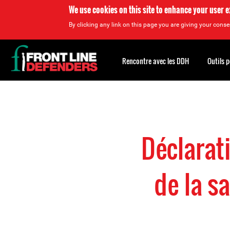
We use cookies on this site to enhance your user 
By clicking any link on this page you are giving your consen
Back
to
Rencontre avec les DDH
Outils 
top
Back
to
top
Déclarati
de la s