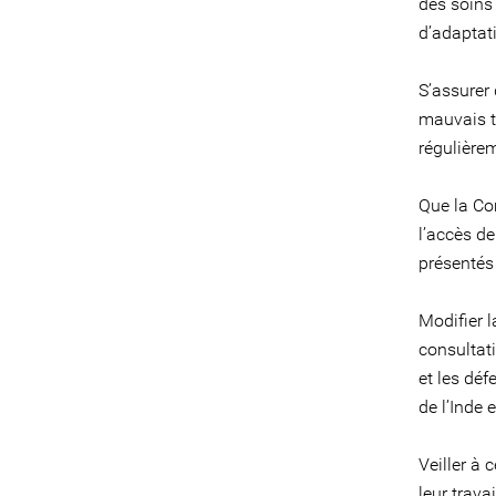
des soins 
d’adaptat
S’assurer 
mauvais tr
régulièrem
Que la Co
l’accès d
présentés 
Modifier l
consultati
et les déf
de l’Inde 
Veiller à
leur trava