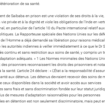
étérioration de sa santé.
ent de Saibaba en prison est une violation de ses droits à la vie, 
a vie privée et à la dignité et viole les obligations de l’Inde en ver
nal, en particulier de l’article 10 du Pacte international relatif aux
politiques. La Rapporteuse spéciale des Nations Unies sur les dé
s de l’Homme a déjà demandé sa libération pour raisons médical
« les autorités indiennes à veiller immédiatement à ce que le Dr
ès continu et sans restriction aux soins de santé, y compris un 
adaptation adéquats. » 1 Les Normes minimales des Nations Uni
t des prisonniers reconnaissent les droits des prisonniers et n
à la santé. L’article 24 déclare : « L’État a la responsabilité d’assu
santé aux détenus. Les détenus devraient recevoir des soins de
e ceux disponibles dans la société et avoir accès aux services
s sans frais et sans discrimination fondée sur leur statut juridiq
refus de mesures d’adaptation raisonnables pour les personnes
es en détention est non seulement discriminatoire, mais peut en