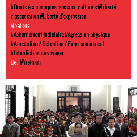
#Droits économiques, sociaux, culturels
#Liberté
d'association
#Liberté d'expression
Violations
#Acharnement judiciaire
#Agression physique
#Arrestation / Détention / Emprisonnement
#Interdiction de voyager
Lieu
#Vietnam
vietnam-
general-
context.jpg