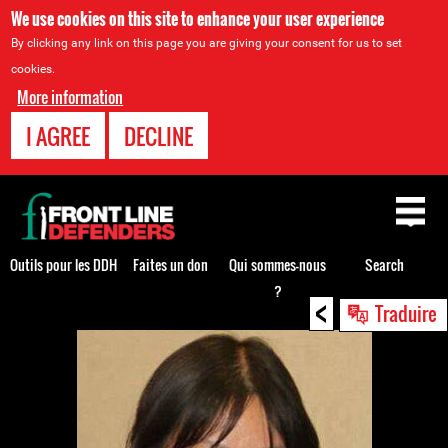
We use cookies on this site to enhance your user experience
By clicking any link on this page you are giving your consent for us to set
cookies.
More information
I AGREE
DECLINE
Back
to
top
Outils pour les DDH
Faites un don
Qui sommes-nous
Search
?
<
Back
Traduire
to
top