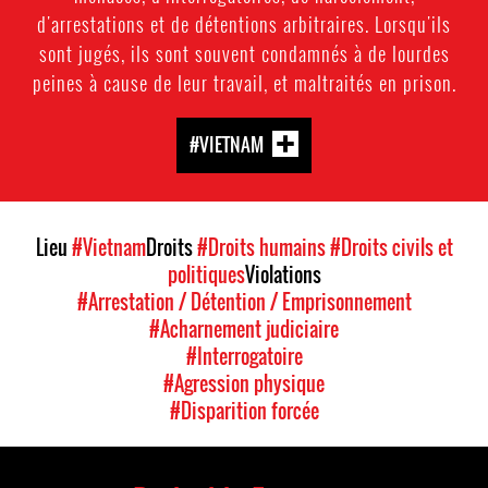
d'arrestations et de détentions arbitraires. Lorsqu'ils
sont jugés, ils sont souvent condamnés à de lourdes
peines à cause de leur travail, et maltraités en prison.
#VIETNAM
Lieu
#Vietnam
Droits
#Droits humains
#Droits civils et
politiques
Violations
#Arrestation / Détention / Emprisonnement
#Acharnement judiciaire
#Interrogatoire
#Agression physique
#Disparition forcée