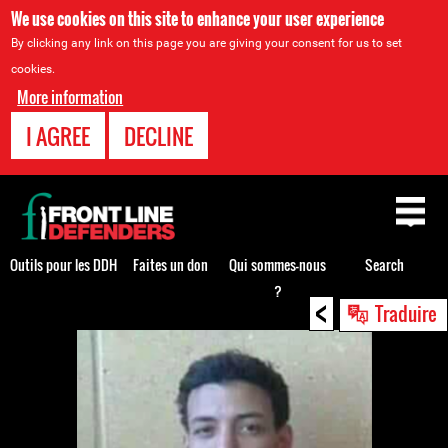
We use cookies on this site to enhance your user experience
By clicking any link on this page you are giving your consent for us to set
cookies.
More information
I AGREE
DECLINE
Back
to
top
Outils pour les DDH
Faites un don
Qui sommes-nous
Search
?
<
Back
Traduire
to
top