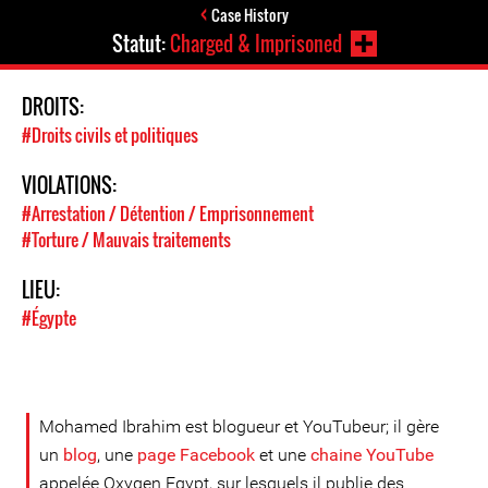
Case History
Statut:
Charged & Imprisoned
DROITS:
#Droits civils et politiques
VIOLATIONS:
#Arrestation / Détention / Emprisonnement
#Torture / Mauvais traitements
LIEU:
#Égypte
Mohamed Ibrahim est blogueur et YouTubeur; il gère
un
blog
, une
page Facebook
et une
chaine YouTube
appelée Oxygen Egypt, sur lesquels il publie des