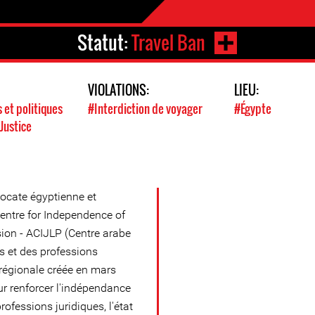
Statut:
Travel Ban
VIOLATIONS:
LIEU:
s et politiques
#Interdiction de voyager
#Égypte
Justice
cate égyptienne et
Centre for Independence of
ion - ACIJLP (Centre arabe
s et des professions
 régionale créée en mars
ur renforcer l'indépendance
rofessions juridiques, l'état