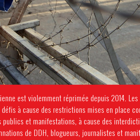
ptienne est violemment réprimée depuis 2014. Les
 défis à cause des restrictions mises en place con
publics et manifestations, à cause des interdict
mnations de DDH, blogueurs, journalistes et manif