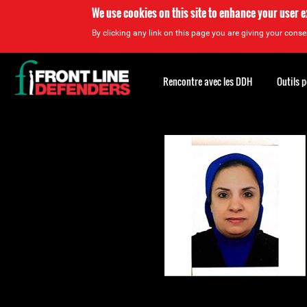
We use cookies on this site to enhance your user 
By clicking any link on this page you are giving your consen
Back
to
Rencontre avec les DDH
Outils 
top
Back
to
top