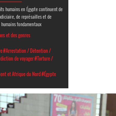
its humains en Égypte continuent de
diciaire, de représailles et de
its humains fondamentaux
es et des genres
re
#Arrestation / Détention /
rdiction de voyager
#Torture /
ent et Afrique du Nord
#Égypte