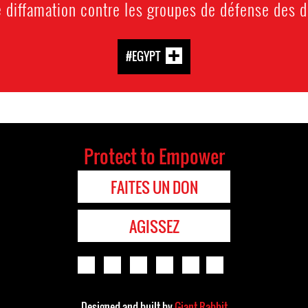
diffamation contre les groupes de défense des d
#EGYPT
Protect to Empower
FAITES UN DON
AGISSEZ
Designed and built by
Giant Rabbit