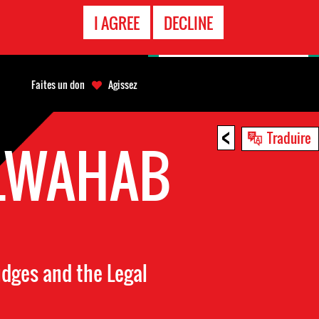
APPEL
I AGREE
DECLINE
D'URGENCE
Faites un don
Agissez
<
Traduire
LWAHAB
udges and the Legal