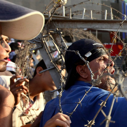
general-
context.jpg