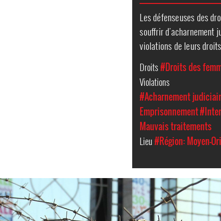
Les défenseuses des dro
souffrir d'acharnement ju
violations de leurs dro
Droits
#Droits des femm
Violations
#Acharnement judiciai
Emprisonnement
#Inte
Mauvais traitements
Lieu
#Région: Moyen-Ori