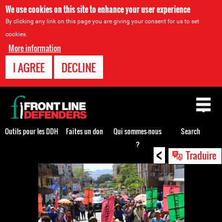
We use cookies on this site to enhance your user experience
By clicking any link on this page you are giving your consent for us to set
cookies.
More information
I AGREE
DECLINE
Back
to
top
Outils pour les DDH
Faites un don
Qui sommes-nous
Search
?
<
Back
Traduire
to
top