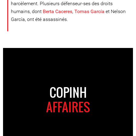
harcèlement. Plusieurs défenseur-ses des droits
humains, dont
Berta Caceres
,
Tomas García
et Nelson
García, ont été assassinés.
COPINH
AFFAIRES