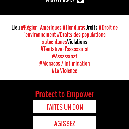
VIDEO LIBRARY
Lieu
#Région: Amériques
#Honduras
Droits
#Droit de
l'environnement
#Droits des populations
autochtones
Violations
#Tentative d'assassinat
#Assassinat
#Menaces / Intimidation
#La Violence
Protect to Empower
FAITES UN DON
AGISSEZ