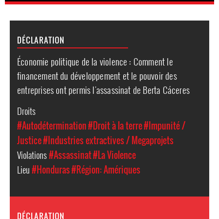
DÉCLARATION
Économie politique de la violence : Comment le
financement du développement et le pouvoir des
entreprises ont permis l'assassinat de Berta Cáceres
Droits
#Autodétermination
#Droit à la terre
#Impunité /
Justice
#Industries extractives / Megaprojets
Violations
#Assassinat
#La Violence
Lieu
#Honduras
#Région: Amériques
DÉCLARATION