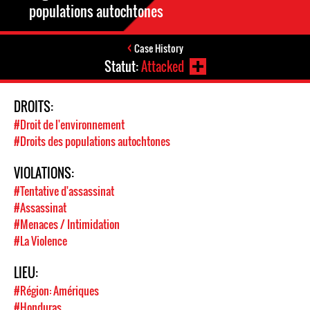
populations autochtones
Case History
Statut:
Attacked
DROITS:
#Droit de l'environnement
#Droits des populations autochtones
VIOLATIONS:
#Tentative d'assassinat
#Assassinat
#Menaces / Intimidation
#La Violence
LIEU:
#Région: Amériques
#Honduras