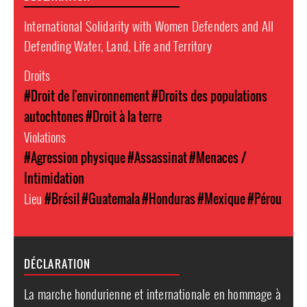
International Solidarity with Women Defenders and All
Defending Water, Land, Life and Territory
Droits
#Droit de l'environnement
#Droits des populations
autochtones
#Droit à la terre
Violations
#Agression physique
#Assassinat
#Menaces /
Intimidation
Lieu
#Brésil
#Guatemala
#Honduras
#Mexique
#Pérou
DÉCLARATION
La marche hondurienne et internationale en hommage à