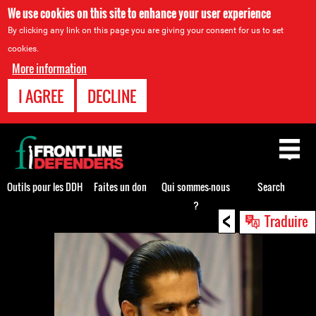
We use cookies on this site to enhance your user experience
By clicking any link on this page you are giving your consent for us to set
cookies.
More information
I AGREE
DECLINE
Back
to
top
Outils pour les DDH
Faites un don
Qui sommes-nous
Search
?
<
Back
Traduire
to
top