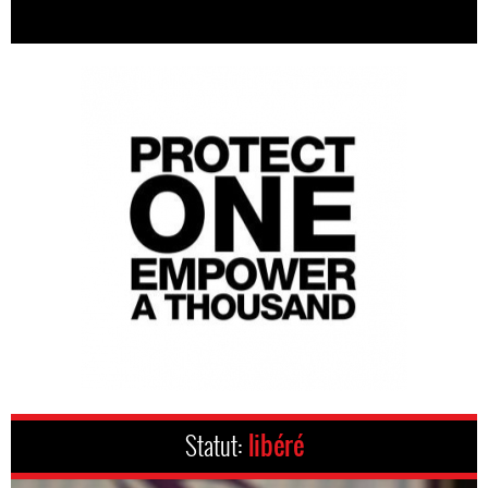
Statut:
libéré