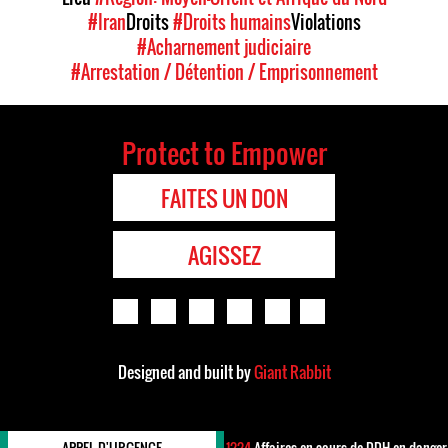
#Iran
Droits
#Droits humains
Violations
#Acharnement judiciaire
#Arrestation / Détention / Emprisonnement
Protect to Empower
FAITES UN DON
AGISSEZ
Designed and built by
Giant Rabbit
APPEL D'URGENCE
1224
Affaires en cours de DDH en danger