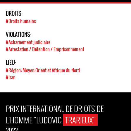
DROITS:
#Droits humains
VIOLATIONS:
#Acharnement judiciaire
#Arrestation / Détention / Emprisonnement
LIEU:
#Région: Moyen-Orient et Afrique du Nord
#Iran
PRIX INTERNATIONAL DE DRIOTS DE
L'HOMME "LUDOVIC
TRARIEUX"
2023