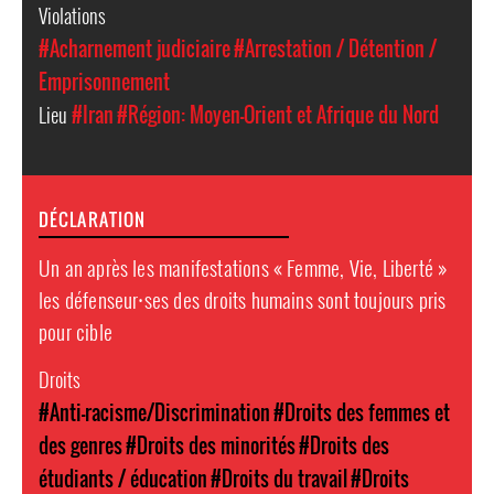
Violations
#Acharnement judiciaire
#Arrestation / Détention /
Emprisonnement
Lieu
#Iran
#Région: Moyen-Orient et Afrique du Nord
DÉCLARATION
Un an après les manifestations « Femme, Vie, Liberté »
les défenseur⸱ses des droits humains sont toujours pris
pour cible
Droits
#Anti-racisme/Discrimination
#Droits des femmes et
des genres
#Droits des minorités
#Droits des
étudiants / éducation
#Droits du travail
#Droits