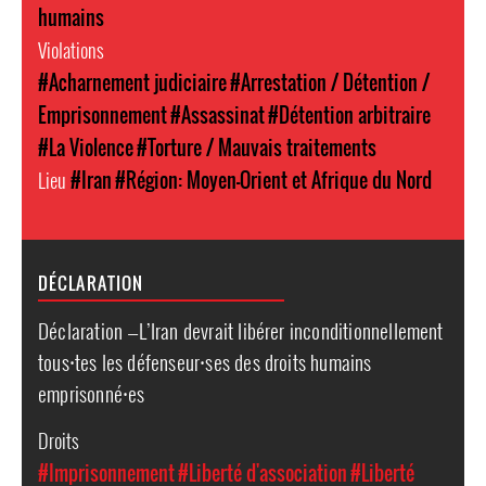
humains
Violations
#Acharnement judiciaire
#Arrestation / Détention /
Emprisonnement
#Assassinat
#Détention arbitraire
#La Violence
#Torture / Mauvais traitements
Lieu
#Iran
#Région: Moyen-Orient et Afrique du Nord
DÉCLARATION
Déclaration —L’Iran devrait libérer inconditionnellement
tous⸱tes les défenseur⸱ses des droits humains
emprisonné⸱es
Droits
#Imprisonnement
#Liberté d'association
#Liberté