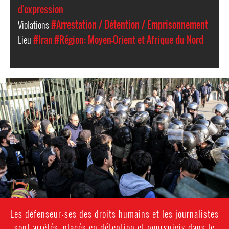
d'expression
Violations
#Arrestation / Détention / Emprisonnement
Lieu
#Iran
#Région: Moyen-Orient et Afrique du Nord
iran_page.jpg
Les défenseur-ses des droits humains et les journalistes
sont arrêtés, placés en détention et poursuivis dans le