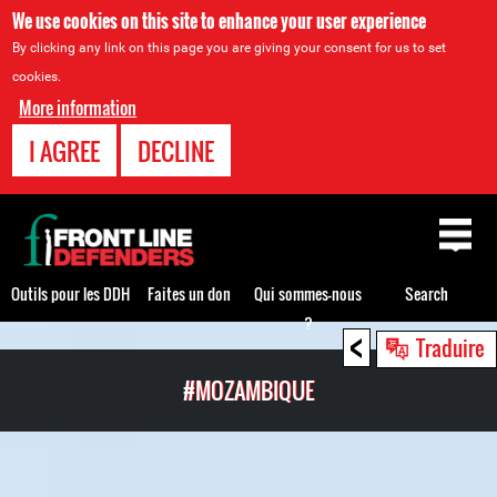
We use cookies on this site to enhance your user experience
By clicking any link on this page you are giving your consent for us to set
cookies.
More information
I AGREE
DECLINE
Back
to
top
Outils pour les DDH
Faites un don
Qui sommes-nous
Search
?
<
Back
Traduire
to
#MOZAMBIQUE
top