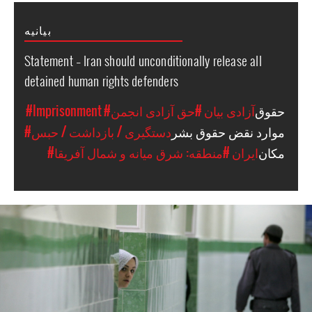
بیانیه
Statement – Iran should unconditionally release all
detained human rights defenders
حقوق
#آزادی بیان
#حق آزادی انجمن
#Imprisonment
موارد نقض حقوق بشر
#دستگیری / بازداشت / حبس
مکان
#ایران
#منطقه: شرق میانه و شمال آفریقا
#Iran-
general-
context.jpg