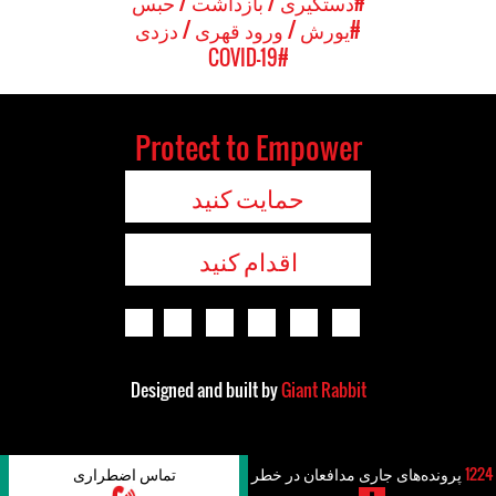
#دستگیری / بازداشت / حبس
#یورش / ورود قهری / دزدی
#COVID-19
Protect to Empower
حمایت کنید
اقدام کنید
Designed and built by
Giant Rabbit
1224
پرونده‌های جاری مدافعان در خطر
تماس اضطراری