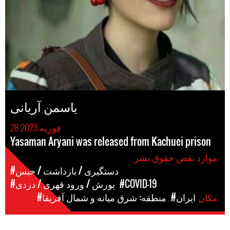
یاسمن آریانی
28 فِورِیه 2023
Yasaman Aryani was released from Kachuei prison
موارد نقض حقوق بشر
#دستگیری / بازداشت / حبس
#COVID-19
#یورش / ورود قهری / دزدی
مکان
#ایران
#منطقه: شرق میانه و شمال آفریقا