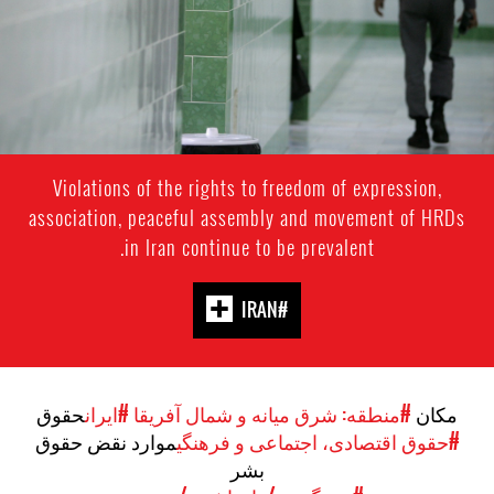
Violations of the rights to freedom of expression,
association, peaceful assembly and movement of HRDs
in Iran continue to be prevalent.
#IRAN
مکان
#منطقه: شرق میانه و شمال آفریقا
#ایران
حقوق
#حقوق اقتصادی، اجتماعی و فرهنگی
موارد نقض حقوق
بشر