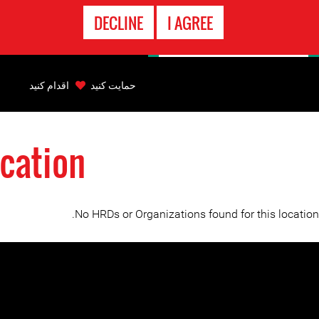
تماس
DECLINE
I AGREE
اضطراری
Back
to
حمایت کنید
اقدام کنید
top
cation
Back
to
top
No HRDs or Organizations found for this location.