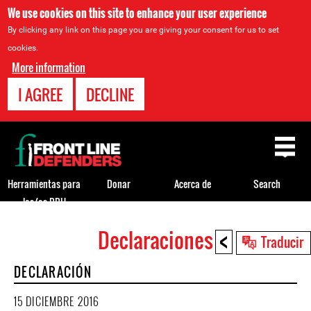
We use cookies on this site to enhance your user experience
By clicking any link on this page you are giving your consent for us to set
cookies.
More information
I AGREE
DECLINE
Back
to
top
Herramientas para
Donar
Acerca de
Search
los/as DDH
<
Declaraciones
Back
Traducir
to
DECLARACIÓN
top
15 DICIEMBRE 2016