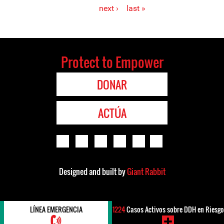
Pages
next ›
last »
Protect to Empower
DONAR
ACTÚA
Designed and built by
Giant Rabbit
LÍNEA EMERGENCIA
1224
Casos Activos sobre DDH en Riesgo