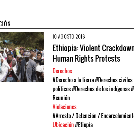
CIÓN
10 AGOSTO 2016
Ethiopia: Violent Crackdow
Human Rights Protests
Derechos
#Derecho a la tierra
#Derechos civiles 
políticos
#Derechos de los indígenas
#
Reunión
Violaciones
#Arresto / Detención / Encarcelamient
Ubicación
#Etiopía