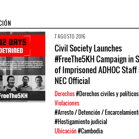
CIÓN
7 AGOSTO 2016
Civil Society Launches
#FreeThe5KH Campaign in 
of Imprisoned ADHOC Staff
NEC Official
Derechos
#Derechos civiles y políticos
Violaciones
#Arresto / Detención / Encarcelamient
#Hostigamiento judicial
Ubicación
#Cambodia