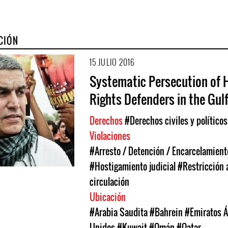
CIÓN
15 JULIO 2016
Systematic Persecution of
Rights Defenders in the Gul
Derechos
#Derechos civiles y políticos
Violaciones
#Arresto / Detención / Encarcelamient
#Hostigamiento judicial
#Restricción a
circulación
Ubicación
#Arabia Saudita
#Bahrein
#Emiratos 
Unidos
#Kuwait
#Omán
#Qatar