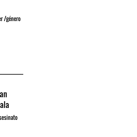
er /género
man
ala
sesinato