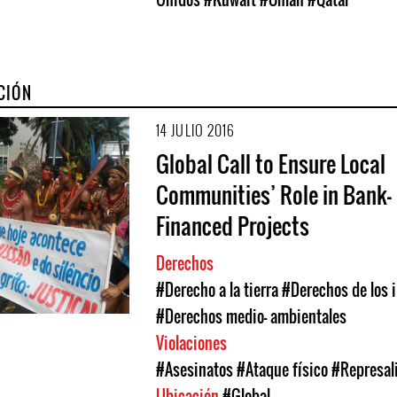
CIÓN
14 JULIO 2016
Global Call to Ensure Local
Communities’ Role in Bank-
Financed Projects
Derechos
#Derecho a la tierra
#Derechos de los 
#Derechos medio- ambientales
Violaciones
#Asesinatos
#Ataque físico
#Represal
Ubicación
#Global