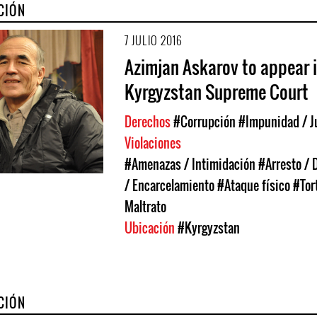
CIÓN
7 JULIO 2016
Azimjan Askarov to appear 
Kyrgyzstan Supreme Court
Derechos
#Corrupción
#Impunidad / J
Violaciones
#Amenazas / Intimidación
#Arresto / 
/ Encarcelamiento
#Ataque físico
#Tor
Maltrato
Ubicación
#Kyrgyzstan
CIÓN