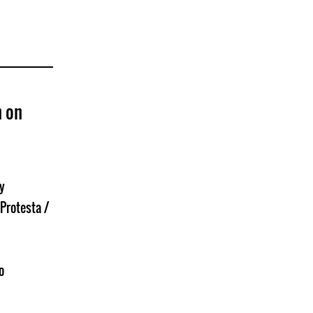
n on
y
Protesta /
o