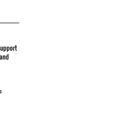
Support
 and
o