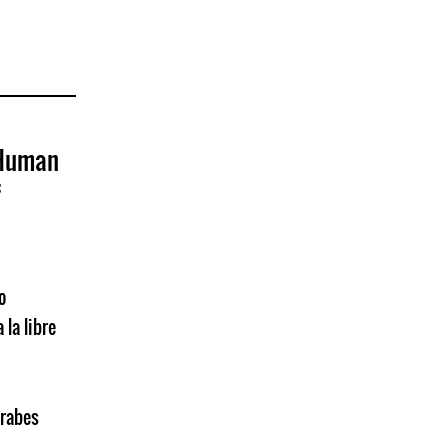
 Human
f
o
 la libre
Árabes