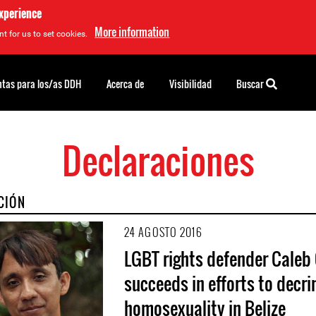
experience
More information
t for us to set cookies.
tas para los/as DDH
Acerca de
Visibilidad
Buscar
Declaraciones
CIÓN
24 AGOSTO 2016
LGBT rights defender Caleb
succeeds in efforts to decri
homosexuality in Belize