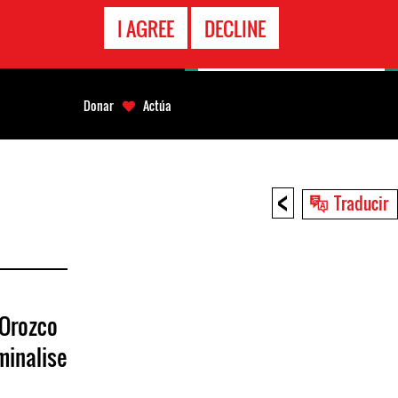
LÍNEA
I AGREE
DECLINE
EMERGENCIA
Donar
Actúa
<
Traducir
 Orozco
minalise