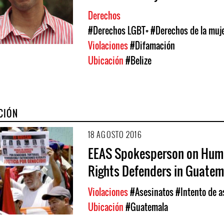
Derechos
#Derechos LGBT+
#Derechos de la muj
Violaciones
#Difamación
Ubicación
#Belize
CIÓN
18 AGOSTO 2016
EEAS Spokesperson on Hu
Rights Defenders in Guatem
Violaciones
#Asesinatos
#Intento de a
Ubicación
#Guatemala