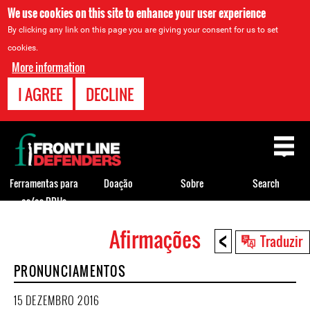
We use cookies on this site to enhance your user experience
By clicking any link on this page you are giving your consent for us to set
cookies.
More information
I AGREE
DECLINE
Back
to
top
Ferramentas para
Doação
Sobre
Search
os/as DDHs
<
Afirmações
Back
Traduzir
to
PRONUNCIAMENTOS
top
15 DEZEMBRO 2016