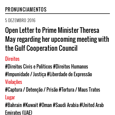
PRONUNCIAMENTOS
5 DEZEMBRO 2016
Open Letter to Prime Minister Theresa
May regarding her upcoming meeting with
the Gulf Cooperation Council
Direitos
#Direitos Civis e Políticos
#Direitos Humanos
#Impunidade / Justiça
#Liberdade de Expressão
Violações
#Captura / Detenção / Prisão
#Tortura / Maus Tratos
Lugar
#Bahrain
#Kuwait
#Oman
#Saudi Arabia
#United Arab
Emirates (UAE)