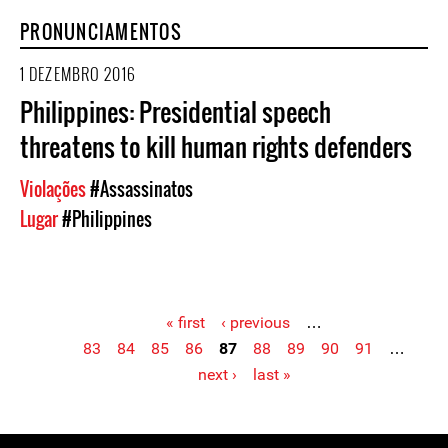
PRONUNCIAMENTOS
1 DEZEMBRO 2016
Philippines: Presidential speech
threatens to kill human rights defenders
Violações
#Assassinatos
Lugar
#Philippines
« first
‹ previous
…
83
84
85
86
87
88
89
90
91
…
Pages
next ›
last »