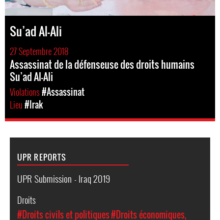
Su’ad Al-Ali
27 Septembre 2018
Assassinat de la défenseuse des droits humains
Su’ad Al-Ali
Violations
#Assassinat
Lieu
#Irak
UPR REPORTS
UPR Submission - Iraq 2019
Droits
#Droits civils et politiques
#Droits économiques,