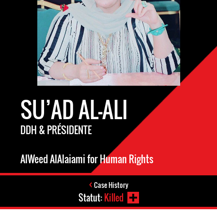
SU’AD AL-ALI
DDH & PRÉSIDENTE
AlWeed AlAlaiami for Human Rights
Case History
Statut:
Killed