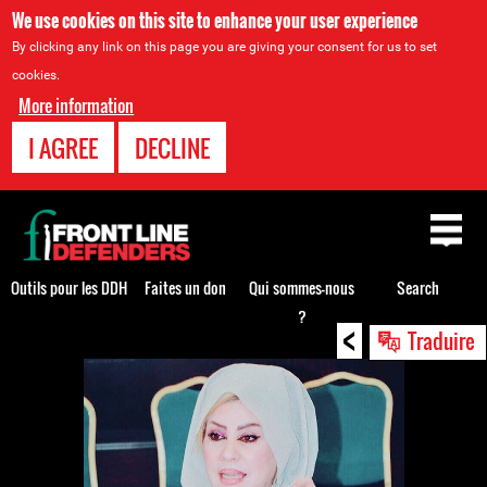
We use cookies on this site to enhance your user experience
By clicking any link on this page you are giving your consent for us to set
cookies.
More information
I AGREE
DECLINE
Back
to
top
Outils pour les DDH
Faites un don
Qui sommes-nous
Search
?
<
Back
Traduire
to
top