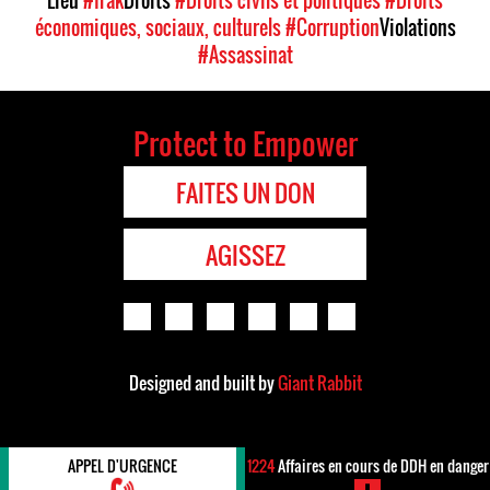
Lieu
#Irak
Droits
#Droits civils et politiques
#Droits
économiques, sociaux, culturels
#Corruption
Violations
#Assassinat
Protect to Empower
FAITES UN DON
AGISSEZ
Designed and built by
Giant Rabbit
APPEL D'URGENCE
1224
Affaires en cours de DDH en danger