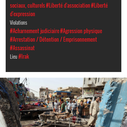
sociaux, culturels
#Liberté d'association
#Liberté
d'expression
Violations
#Acharnement judiciaire
#Agression physique
#Arrestation / Détention / Emprisonnement
#Assassinat
Lieu
#Irak
#Iraq-
general-
context.jpg