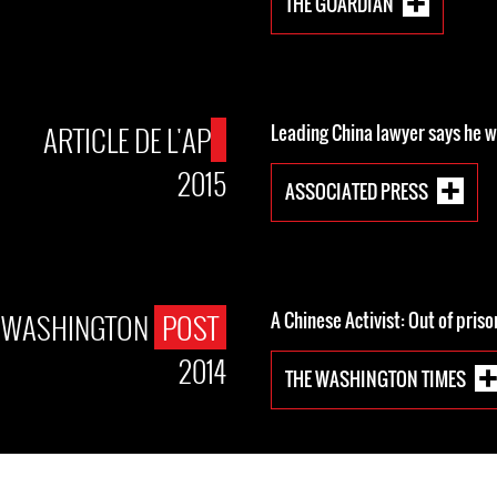
THE GUARDIAN
ARTICLE DE L'AP
Leading China lawyer says he 
2015
ASSOCIATED PRESS
E WASHINGTON
POST
A Chinese Activist: Out of priso
2014
THE WASHINGTON TIMES