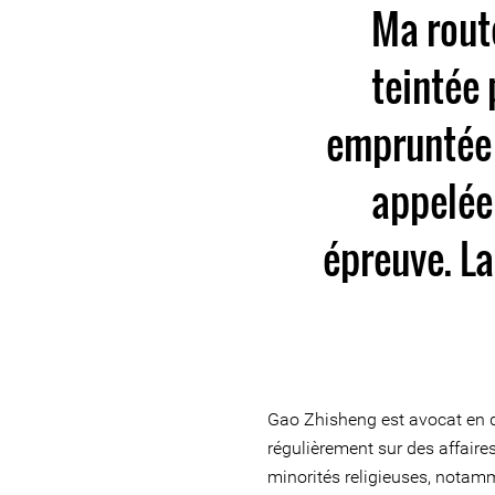
Ma route
teintée 
empruntée 
appelée
épreuve. La
Gao Zhisheng est avocat en dr
régulièrement sur des affaire
minorités religieuses, notam