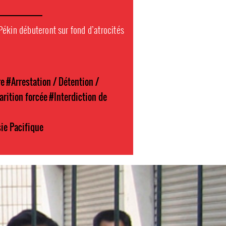
ékin débuteront sur fond d’atrocités
re
#Arrestation / Détention /
arition forcée
#Interdiction de
ie Pacifique