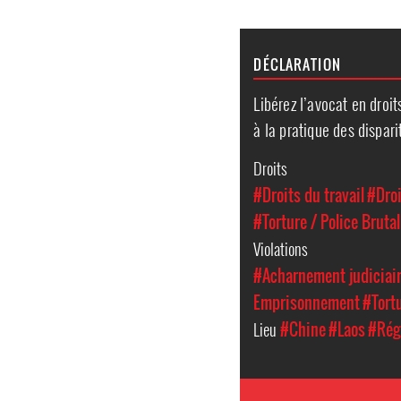
DÉCLARATION
Libérez l’avocat en droi
à la pratique des dispari
Droits
#Droits du travail
#Dro
#Torture / Police Brutal
Violations
#Acharnement judiciai
Emprisonnement
#Tort
Lieu
#Chine
#Laos
#Régi