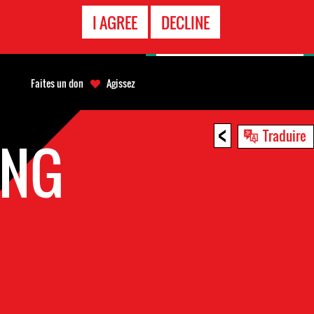
APPEL
I AGREE
DECLINE
D'URGENCE
Faites un don
Agissez
<
Traduire
ENG