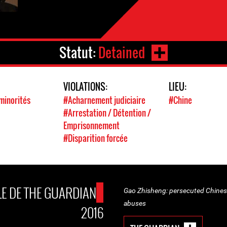
Statut:
Detained
VIOLATIONS:
LIEU:
minorités
#Acharnement judiciaire
#Chine
#Arrestation / Détention /
Emprisonnement
#Disparition forcée
LE DE THE GUARDIAN
Gao Zhisheng: persecuted Chines
abuses
2016