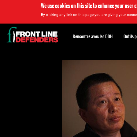
We use cookies on this site to enhance your user 
By clicking any link on this page you are giving your consen
Back
to
Rencontre avec les DDH
Outils 
top
Back
to
top