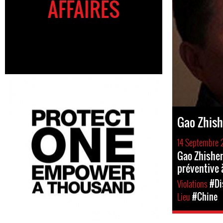
AFFAIRES
Gao Zhis
14 Septembre 
Gao Zhishen
préventive 
Violations
#Di
Lieu
#Chine