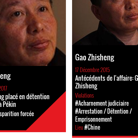
Gao Zhisheng
17 Décembre 2015
heng
Antécédents de l'affaire: 
Zhisheng
2017
Violations
g placé en détention
#Acharnement judiciaire
à Pékin
#Arrestation / Détention /
sparition forcée
Emprisonnement
Lieu
#Chine