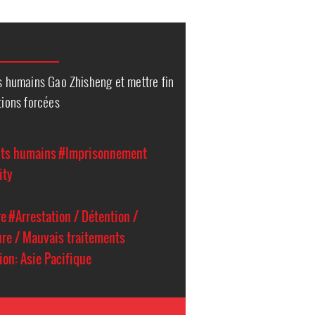
ts humains Gao Zhisheng et mettre fin
tions forcées
its humains
#Imprisonnement
ity
re
#Arrestation / Détention /
ure / Mauvais traitements
on: Asie Pacifique