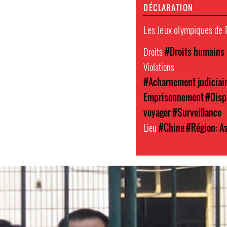
DÉCLARATION
Les Jeux olympiques de P
Droits
#Droits humains
Violations
#Acharnement judiciai
Emprisonnement
#Disp
voyager
#Surveillance
Lieu
#Chine
#Région: As