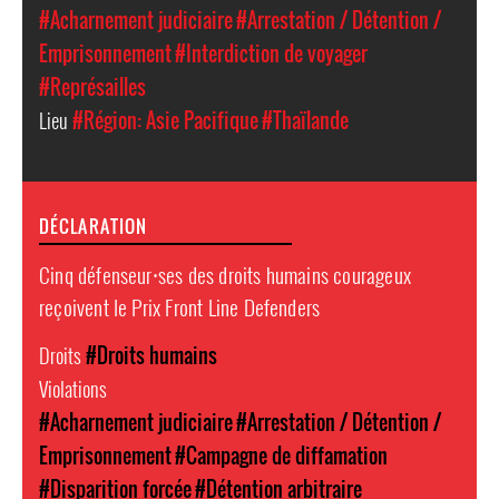
#Acharnement judiciaire
#Arrestation / Détention /
Emprisonnement
#Interdiction de voyager
#Représailles
Lieu
#Région: Asie Pacifique
#Thaïlande
DÉCLARATION
Cinq défenseur⸱ses des droits humains courageux
reçoivent le Prix Front Line Defenders
Droits
#Droits humains
Violations
#Acharnement judiciaire
#Arrestation / Détention /
Emprisonnement
#Campagne de diffamation
#Disparition forcée
#Détention arbitraire