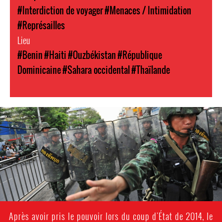
#Interdiction de voyager
#Menaces / Intimidation
#Représailles
Lieu
#Benin
#Haiti
#Ouzbékistan
#République
Dominicaine
#Sahara occidental
#Thaïlande
#Thailand-
General-
Context.jpg
Après avoir pris le pouvoir lors du coup d'État de 2014, le