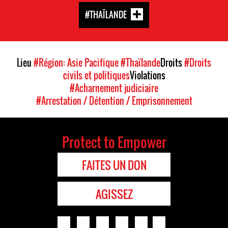
#THAÏLANDE
Lieu
#Région: Asie Pacifique
#Thaïlande
Droits
#Droits
civils et politiques
Violations
#Acharnement judiciaire
#Arrestation / Détention / Emprisonnement
Protect to Empower
FAITES UN DON
AGISSEZ