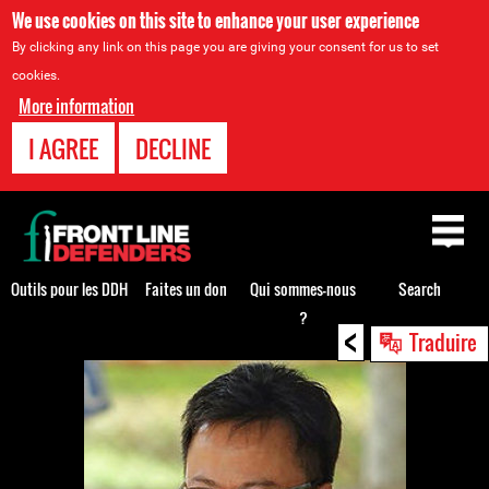
We use cookies on this site to enhance your user experience
By clicking any link on this page you are giving your consent for us to set
cookies.
More information
I AGREE
DECLINE
Back
to
top
Outils pour les DDH
Faites un don
Qui sommes-nous
Search
?
<
Back
Traduire
to
top