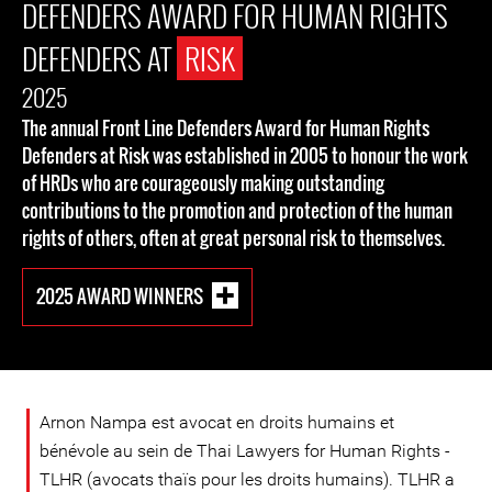
DEFENDERS AWARD FOR HUMAN RIGHTS
DEFENDERS AT
RISK
2025
The annual Front Line Defenders Award for Human Rights
Defenders at Risk was established in 2005 to honour the work
of HRDs who are courageously making outstanding
contributions to the promotion and protection of the human
rights of others, often at great personal risk to themselves.
2025 AWARD WINNERS
Arnon Nampa est avocat en droits humains et
bénévole au sein de Thai Lawyers for Human Rights -
TLHR (avocats thaïs pour les droits humains). TLHR a