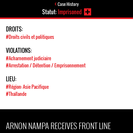
Case History
Statut:
Imprisoned
DROITS:
#Droits civils et politiques
VIOLATIONS:
#Acharnement judiciaire
#Arrestation / Détention / Emprisonnement
LIEU:
#Région: Asie Pacifique
#Thaïlande
ARNON NAMPA RECEIVES FRONT LINE