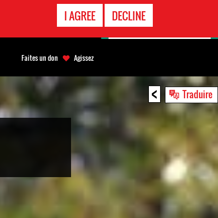
APPEL
I AGREE
DECLINE
D'URGENCE
Faites un don
Agissez
<
Traduire