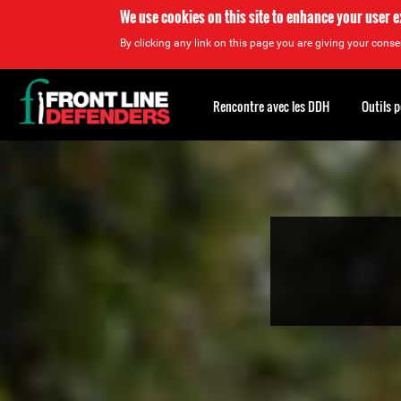
We use cookies on this site to enhance your user 
By clicking any link on this page you are giving your consen
Back
to
Rencontre avec les DDH
Outils 
top
Back
to
top