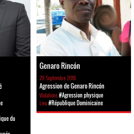
Genaro Rincón
29 Septembre 2016
Agression de Genaro Rincón
é
Violations
#Agression physique
Lieu
#République Dominicaine
ue
ique du