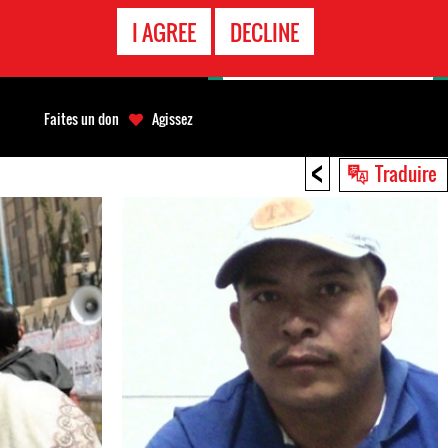
APPEL
I AGREE
DECLINE
D'URGENCE
Faites un don
Agissez
<
Traduire