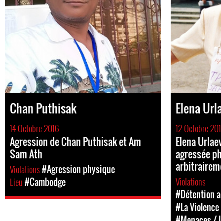
Chan Puthisak
Elena Url
14 Octobre 2016
12 Octobre 20
Agression de Chan Puthisak et Am
Elena Urlae
Sam Ath
agressée p
arbitrairem
Violations
#Agression physique
Violations
Lieu
#Cambodge
#Détention a
#La Violence
#Menaces / I