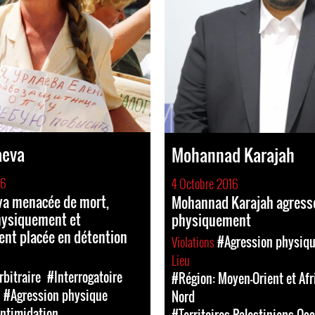
aeva
Mohannad Karajah
16
4 Octobre 2016
va menacée de mort,
Mohannad Karajah agress
hysiquement et
physiquement
ent placée en détention
Violations
#Agression physiq
Lieu
rbitraire
#Interrogatoire
#Région: Moyen-Orient et Afr
#Agression physique
Nord
ntimidation