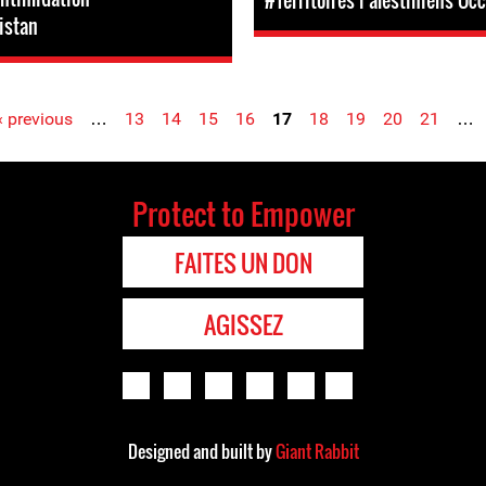
#Territoires Palestiniens Oc
istan
‹ previous
…
13
14
15
16
17
18
19
20
21
…
Protect to Empower
FAITES UN DON
AGISSEZ
Designed and built by
Giant Rabbit