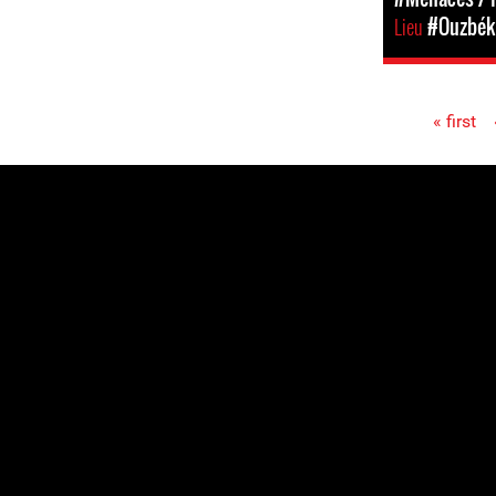
Lieu
#Ouzbék
« first
Pages