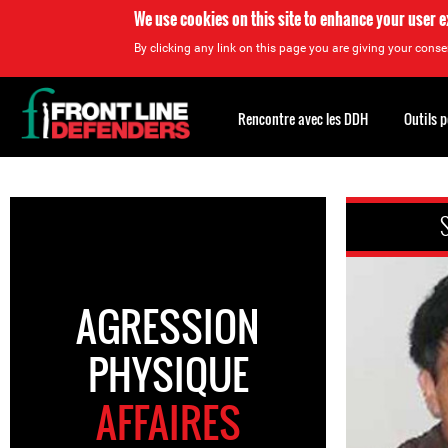
We use cookies on this site to enhance your user 
By clicking any link on this page you are giving your consen
Back
to
Rencontre avec les DDH
Outils 
top
Back
to
top
AGRESSION
PHYSIQUE
AFFAIRES