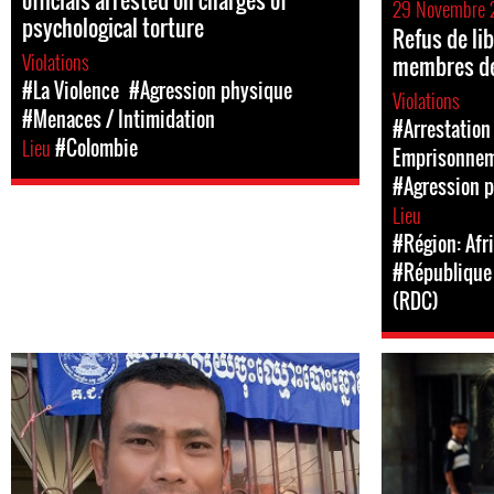
officials arrested on charges of
29 Novembre 
psychological torture
Refus de lib
Violations
membres d
#La Violence
#Agression physique
Violations
#Menaces / Intimidation
#Arrestation 
Lieu
#Colombie
Emprisonne
#Agression 
Lieu
#Région: Afr
#République
(RDC)