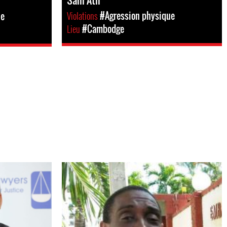
Sam Ath
Violations
#Agression physique
ue
Lieu
#Cambodge