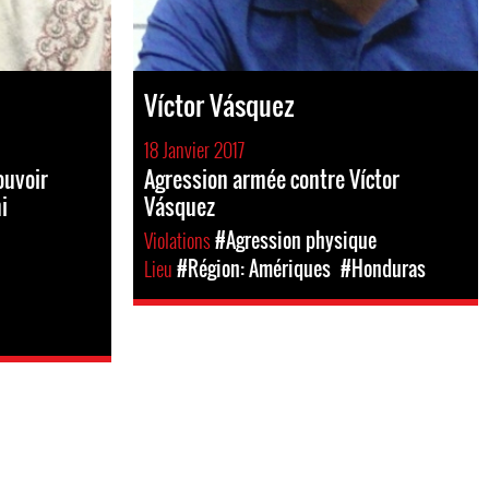
Víctor Vásquez
18 Janvier 2017
ouvoir
Agression armée contre Víctor
i
Vásquez
Violations
#Agression physique
Lieu
#Région: Amériques
#Honduras