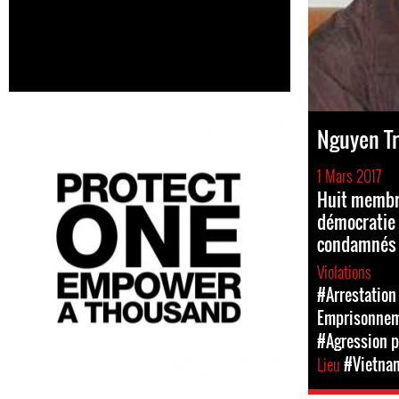
Nguyen T
1 Mars 2017
Huit membre
démocratie 
condamnés
Violations
#Arrestation 
Emprisonne
#Agression 
Lieu
#Vietna