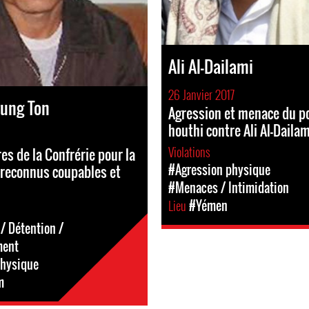
Ali Al-Dailami
26 Janvier 2017
rung Ton
Agression et menace du p
houthi contre Ali Al-Dailam
Violations
s de la Confrérie pour la
#Agression physique
reconnus coupables et
#Menaces / Intimidation
Lieu
#Yémen
/ Détention /
ment
physique
m