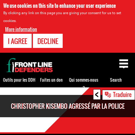
We use cookies on this site to enhance your user experience
By clicking any link on this page you are giving your consent for us to set
cookies.
More information
I AGREE
DECLINE
Back
to
top
Outils pour les DDH
Faites un don
Qui sommes-nous
Search
?
<
Back
Traduire
to
CHRISTOPHER KISEMBO AGRESSÉ PAR LA POLICE
top