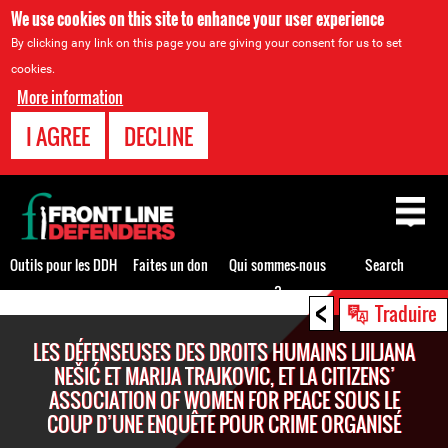
We use cookies on this site to enhance your user experience
By clicking any link on this page you are giving your consent for us to set
cookies.
More information
I AGREE
DECLINE
Back
to
top
Outils pour les DDH
Faites un don
Qui sommes-nous
Search
?
<
Back
Traduire
to
LES DÉFENSEUSES DES DROITS HUMAINS LJILJANA
top
NEŠIĆ ET MARIJA TRAJKOVIC, ET LA CITIZENS’
ASSOCIATION OF WOMEN FOR PEACE SOUS LE
COUP D’UNE ENQUÊTE POUR CRIME ORGANISÉ