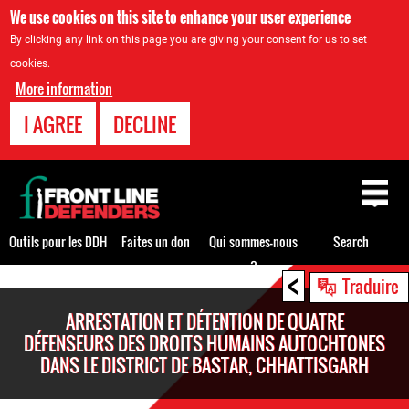
We use cookies on this site to enhance your user experience
By clicking any link on this page you are giving your consent for us to set
cookies.
More information
I AGREE
DECLINE
Back
to
top
Outils pour les DDH
Faites un don
Qui sommes-nous
Search
?
<
Back
Traduire
to
ARRESTATION ET DÉTENTION DE QUATRE
top
DÉFENSEURS DES DROITS HUMAINS AUTOCHTONES
DANS LE DISTRICT DE BASTAR, CHHATTISGARH