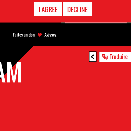
APPEL
I AGREE
DECLINE
D'URGENCE
Faites un don
Agissez
<
Traduire
AM