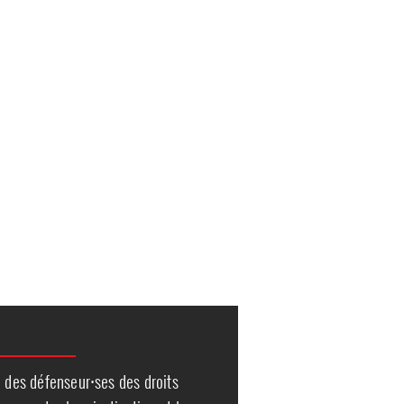
n des défenseur⸱ses des droits