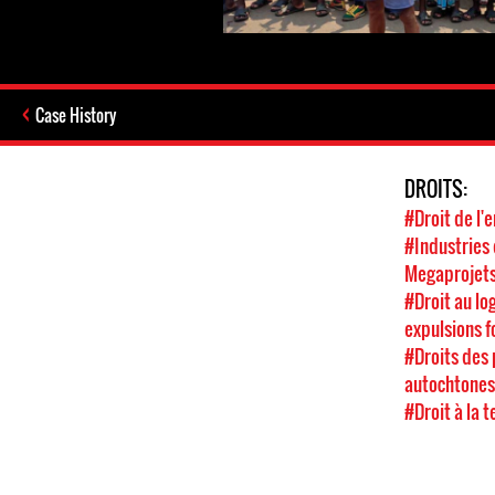
Case History
DROITS:
#Droit de l
#Industries 
Megaprojet
#Droit au lo
expulsions f
#Droits des
autochtone
#Droit à la t