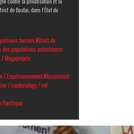
e contre la privatisation et la
trict de Bastar, dans l’État du
xpulsions forcées
#Droit de
s des populations autochtones
s / Megaprojets
ion / Emprisonnement
#Assassinat
ion / cambriolage / vol
e Pacifique