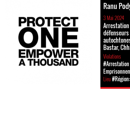
Ranu Po
3 Mai 2024
Arrestation
défenseurs
autochtones
Bastar, Chh
Violations
#Arrestation 
Emprisonne
Lieu
#Région: