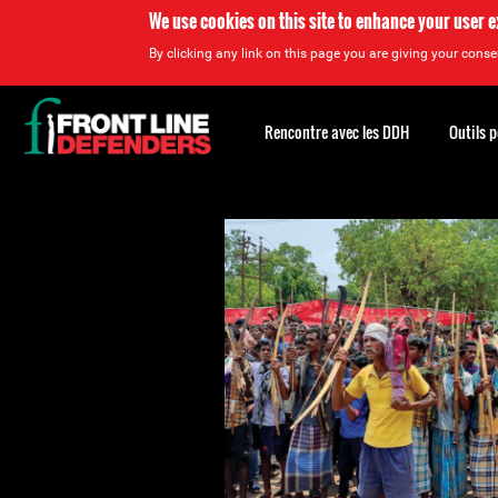
We use cookies on this site to enhance your user 
By clicking any link on this page you are giving your consen
Back
to
Rencontre avec les DDH
Outils 
top
Back
to
top