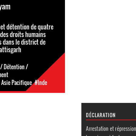
dyam
 et détention de quatre
 des droits humains
 dans le district de
attisgarh
/ Détention /
ment
 Asie Pacifique
#Inde
DÉCLARATION
Arrestation et répressio