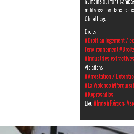
humains qui font campagn
militarisation dans le dis
Chhattisgarh
Droits
#Droit au logement / e
l'environnement
#Droit
#Industries extractive
Violations
#Arrestation / Détent
#La Violence
#Perquisit
#Représailles
Lieu
#Inde
#Région: Asi