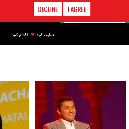
تماس
DECLINE
I AGREE
اضطراری
Back
to
حمایت کنید
اقدام کنید
top
Back
to
top