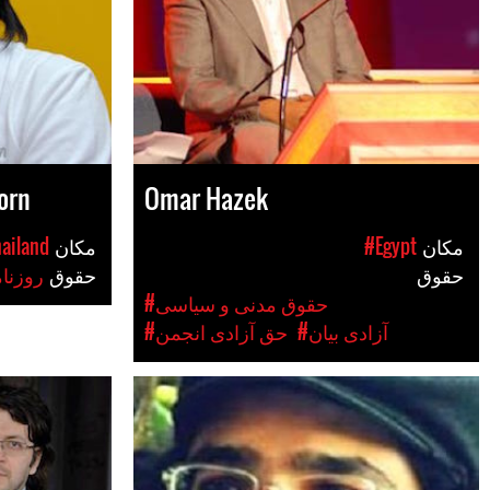
orn
Omar Hazek
مکان
#Egypt
مکان
ailand
حقوق
حقوق
#روزنا
#حقوق مدنی و سیاسی
#آزادی بیان
#حق آزادی انجمن