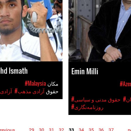
ohd Ismath
Emin Milli
مکان
#Malaysia
#Azer
حقوق
#آزادی مذهب
#آزادی 
ان
#حقوق مدنی و سیاسی
#روزنامه‌نگاری
previous
…
29
30
31
32
33
34
35
36
37
…
n