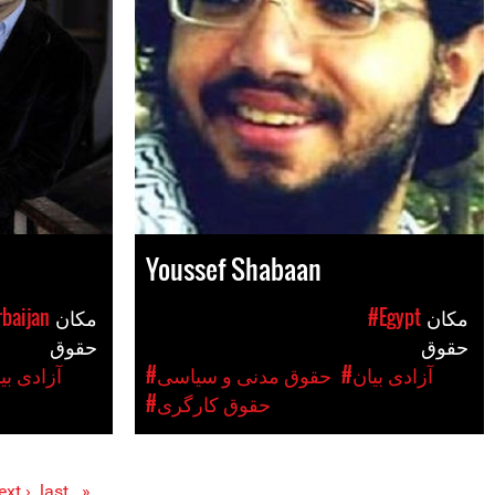
Youssef Shabaan
مکان
#Egypt
مکان
baijan
حقوق
حقوق
#آزادی بیان
#حقوق مدنی و سیاسی
#آزادی بی
#حقوق کارگری
ext ›
last »
« first