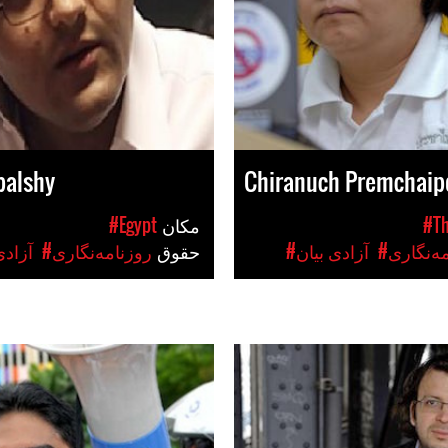
balshy
Chiranuch Premchaip
#Th
مکان
#Egypt
مه‌نگاری
#آزادی بیان
حقوق
#روزنامه‌نگاری
#آزاد