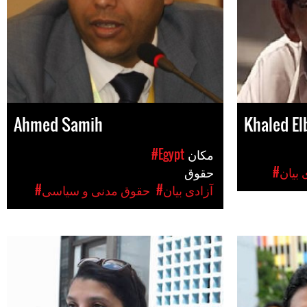
Ahmed Samih
Khaled El
مکان
#Egypt
ی بیان
حقوق
#آزادی بیان
#حقوق مدنی و سیاسی