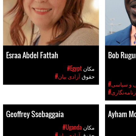
Esraa Abdel Fattah
Bob Rugu
مکان
#Egypt
حقوق
#آزادی بیان
ی و سیاسی
زنامه‌نگاری
Geoffrey Ssebaggaia
Ayham Mo
مکان
#Uganda
حقوق
#آزادی بیان