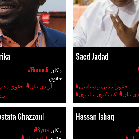
rika
Saed Jadad
مکان
#Burundi
حقوق
#حقوق مدنی و سیاسی
#آزادی بیان
#حقوق مدن
دی بیان
#کنشگری سایبری
#رو
stafa Ghazzoul
Hassan Ishaq
#
مکان
#Syria
بیان
حقوق
#آزادی بیان