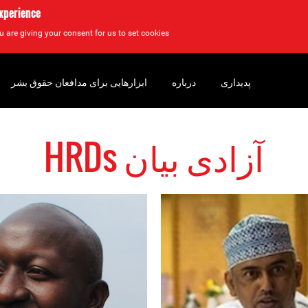
experience
u are giving your consent for us to set cookies.
پدیداری
درباره
ابزارهایی برای مدافعان حقوق بشر
آزادی بیان HRDs