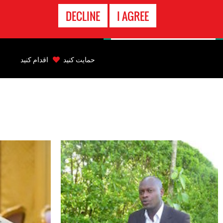
تماس
DECLINE
I AGREE
اضطراری
Back
to
حمایت کنید
اقدام کنید
top
Back
to
top