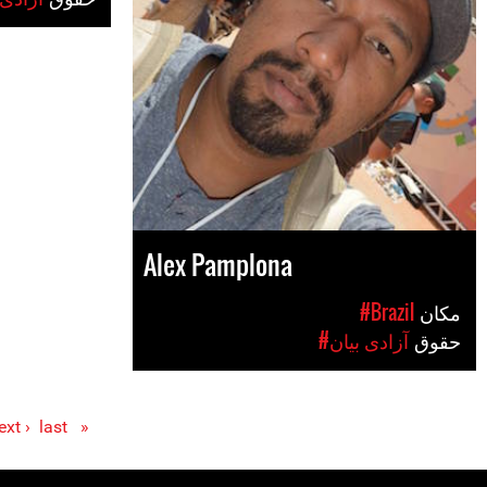
Alex Pamplona
مکان
#Brazil
حقوق
#آزادی بیان
ext ›
last »
« first
Pages