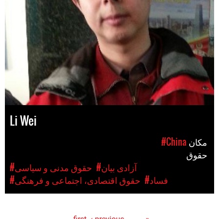
Li Wei
مکان
#China
حقوق
#آزادی بیان
#حقوق مدنی و سیاسی
#فساد
#حقوق اقتصادی، اجتماعی و فرهنگی
‹ previous
…
« first