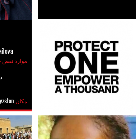
ailova
موارد نقض حقوق بشر
#
مکان
yzstan