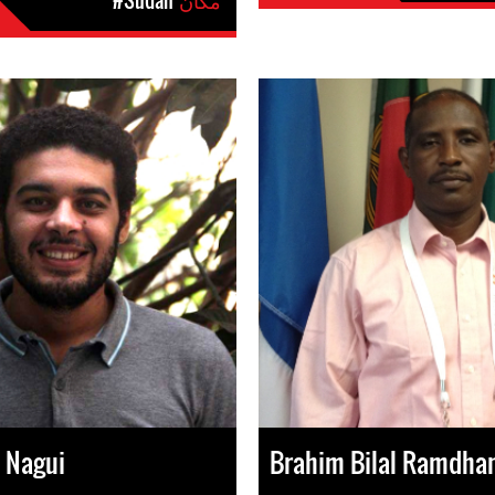
مکان
#Sudan
 Nagui
Brahim Bilal Ramdha