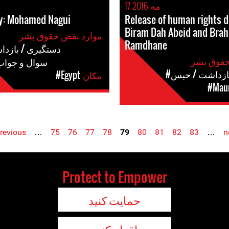
17 مه 2016
ry: Mohamed Nagui
Release of human rights 
Biram Dah Abeid and Brah
موارد نقض حقوق بشر
Ramdhane
#دستگیری / بازد
#سوال و جواب
بازداشت / حبس
مکان
#Egypt
#Maur
previous
…
75
76
77
78
79
80
81
82
83
…
n
Protect to Empower
حمایت کنید
اقدام کنید