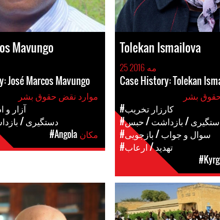
cos Mavungo
Tolekan Ismailova
25 مه 2016
y: José Marcos Mavungo
Case History: Tolekan Ism
موارد نقض حقوق بشر
#کارزار تخریب
#آزار و 
دستگیری / بازداشت / حبس
#دستگیری / بازد
#سوال و جواب / بازجویی
مکان
#Angola
#تهدید / ارعاب
#Kyrg