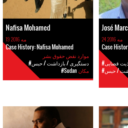
Nafisa Mohamed
José Mar
24 مه 2016
19 مه 2016
Case History: Nafisa Mohamed
Case Histor
موارد نقض حقوق بشر
اذیت قضایی
#دستگیری / بازداشت / حبس
اشت / حبس
مکان
#Sudan