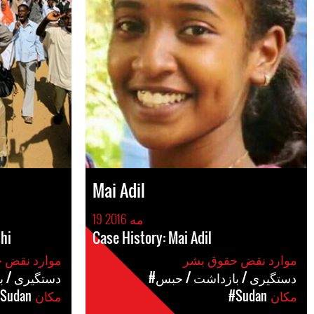
Mai Adil
19 مه 2016
hi
Case History: Mai Adil
موارد نقض حقوق بشر
موارد نقض حقوق بشر
#دستگیری / بازداشت / حبس
#دستگیری / 
مکان
#Sudan
مکان
Sudan