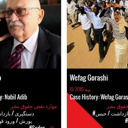
b
Wefag Gorashi
19 مه 2016
y: Nabil Adib
Case History: Wefag Goras
موارد نقض حقوق بشر
بازداشت / حبس
#دستگیری / بازد
#
#یورش / ورود ق