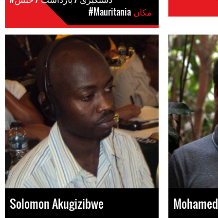
مکان
#Mauritania
Solomon Akugizibwe
Mohamed