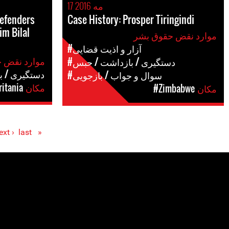
17 مه 2016
defenders
Case History: Prosper Tiringindi
im Bilal
موارد نقض حقوق بشر
#آزار و اذیت قضایی
موارد نقض حقوق بشر
#دستگیری / بازداشت / حبس
#دستگیری / 
#سوال و جواب / بازجویی
مکان
itania
مکان
#Zimbabwe
ext ›
last »
« first
Pages