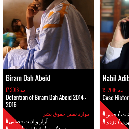
Biram Dah Abeid
Nabil Adi
17 مه 2016
19 مه 2016
Detention of Biram Dah Abeid 2014 -
Case Histor
2016
موارد نقض حقوق بشر
اشت / حبس
#آزار و اذیت قضایی
هری / دزدی
#دستگیری / بازداشت / حبس