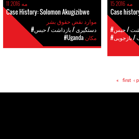
15 مه 2016
11 مه 2016
Case History: Solomon Akugizibwe
Case histo
موارد نقض حقوق بشر
اشت / حبس
#دستگیری / بازداشت / حبس
 / بازجویی
مکان
#Uganda
‹ 