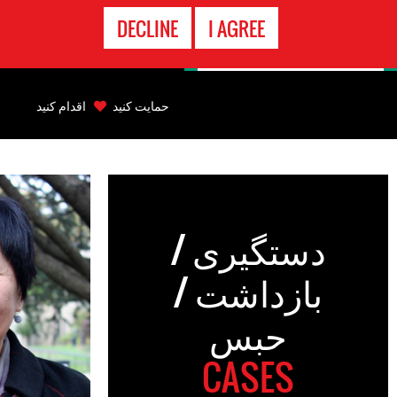
تماس
DECLINE
I AGREE
اضطراری
Back
to
حمایت کنید
اقدام کنید
top
Back
to
top
دستگیری /
بازداشت /
حبس
CASES