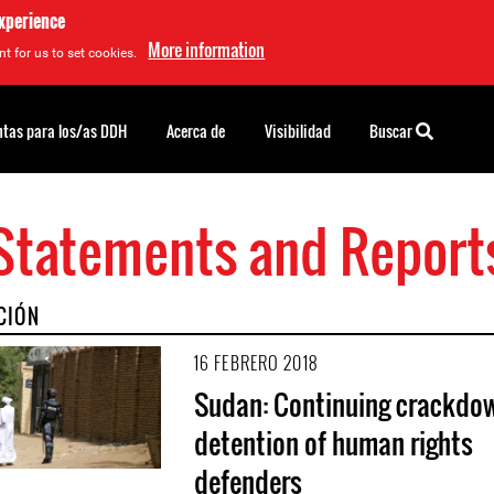
experience
More information
t for us to set cookies.
tas para los/as DDH
Acerca de
Visibilidad
Buscar
Statements and Report
CIÓN
16 FEBRERO 2018
Sudan: Continuing crackdo
detention of human rights
defenders