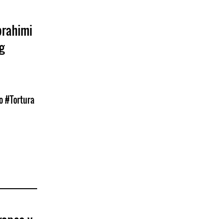
brahimi
g
o
#Tortura