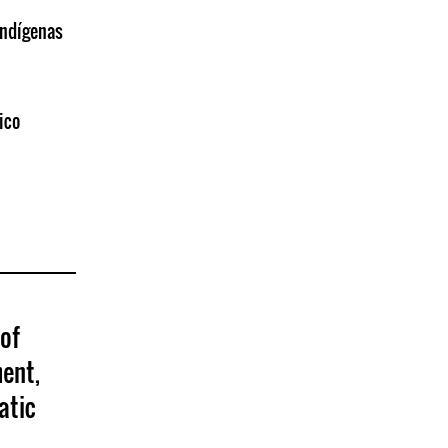
indígenas
ico
 of
ent,
atic