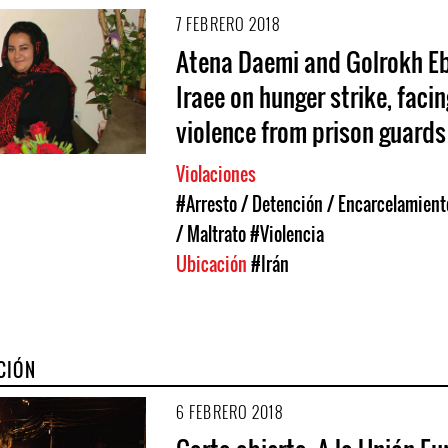
7 FEBRERO 2018
Atena Daemi and Golrokh E
Iraee on hunger strike, facin
violence from prison guards
Violaciones
#Arresto / Detención / Encarcelamient
/ Maltrato
#Violencia
Ubicación
#Irán
CIÓN
6 FEBRERO 2018