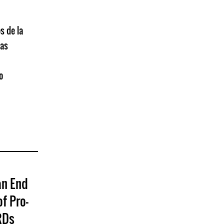
s de la
ías
o
an End
f Pro-
RDs