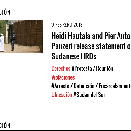
CIÓN
9 FEBRERO 2018
Heidi Hautala and Pier Anto
Panzeri release statement 
Sudanese HRDs
Derechos
#Protesta / Reunión
Violaciones
#Arresto / Detención / Encarcelamient
Ubicación
#Sudán del Sur
CIÓN