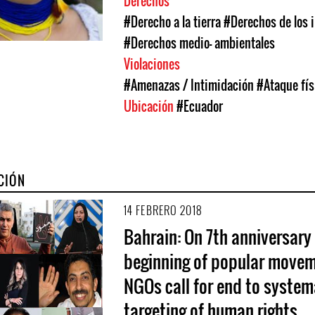
Derechos
#Derecho a la tierra
#Derechos de los 
#Derechos medio- ambientales
Violaciones
#Amenazas / Intimidación
#Ataque fís
Ubicación
#Ecuador
CIÓN
14 FEBRERO 2018
Bahrain: On 7th anniversary
beginning of popular movem
NGOs call for end to system
targeting of human rights