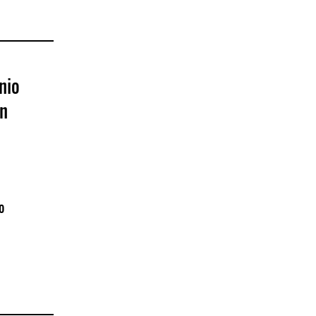
nio
on
o