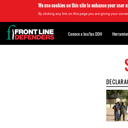
We use cookies on this site to enhance your user 
By clicking any link on this page you are giving your consen
Back
to
Conoce a los/las DDH
Herramien
top
Back
to
top
DECLARA