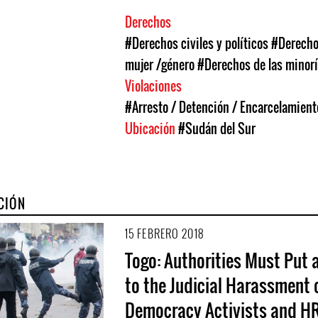
Derechos
#Derechos civiles y políticos
#Derecho
mujer /género
#Derechos de las minor
Violaciones
#Arresto / Detención / Encarcelamient
Ubicación
#Sudán del Sur
CIÓN
15 FEBRERO 2018
Togo: Authorities Must Put 
to the Judicial Harassment o
Democracy Activists and H