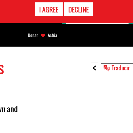
LÍNEA
I AGREE
DECLINE
EMERGENCIA
Donar
Actúa
s
<
Traducir
wn and