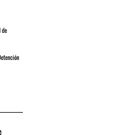
d de
Detención
e