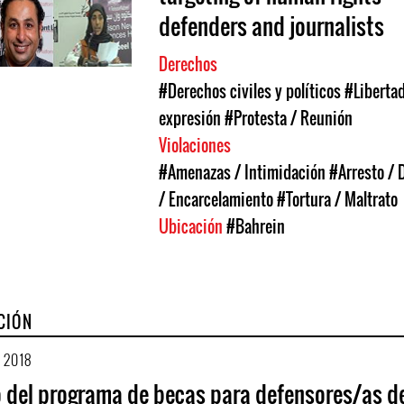
defenders and journalists
Derechos
#Derechos civiles y políticos
#Liberta
expresión
#Protesta / Reunión
Violaciones
#Amenazas / Intimidación
#Arresto / 
/ Encarcelamiento
#Tortura / Maltrato
Ubicación
#Bahrein
CIÓN
 2018
 del programa de becas para defensores/as d