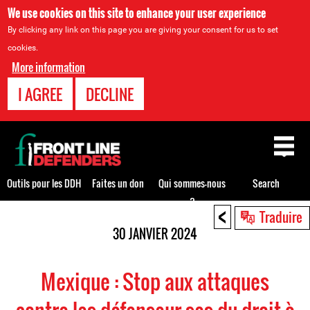
We use cookies on this site to enhance your user experience
By clicking any link on this page you are giving your consent for us to set
cookies.
More information
I AGREE
DECLINE
Back
to
top
Outils pour les DDH
Faites un don
Qui sommes-nous
Search
?
<
Back
Traduire
to
30 JANVIER 2024
top
Mexique : Stop aux attaques