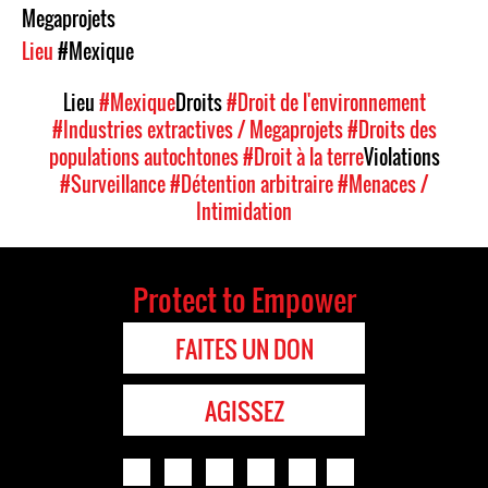
Megaprojets
Lieu
#Mexique
Lieu
#Mexique
Droits
#Droit de l'environnement
#Industries extractives / Megaprojets
#Droits des
populations autochtones
#Droit à la terre
Violations
#Surveillance
#Détention arbitraire
#Menaces /
Intimidation
Protect to Empower
FAITES UN DON
AGISSEZ