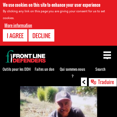
We use cookies on this site to enhance your user experience
By clicking any link on this page you are giving your consent for us to set
cookies.
More information
I AGREE
DECLINE
Back
to
top
Outils pour les DDH
Faites un don
Qui sommes-nous
Search
?
<
Back
Traduire
to
top