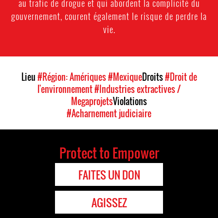
au trafic de drogue et qui abordent la complicité du
gouvernement, courent également le risque de perdre la
vie.
Lieu
#Région: Amériques
#Mexique
Droits
#Droit de
l'environnement
#Industries extractives /
Megaprojets
Violations
#Acharnement judiciaire
Protect to Empower
FAITES UN DON
AGISSEZ