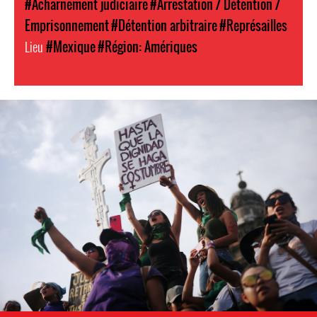
#Acharnement judiciaire
#Arrestation / Détention /
Emprisonnement
#Détention arbitraire
#Représailles
Lieu
#Mexique
#Région: Amériques
mexico_protest_1.jpg