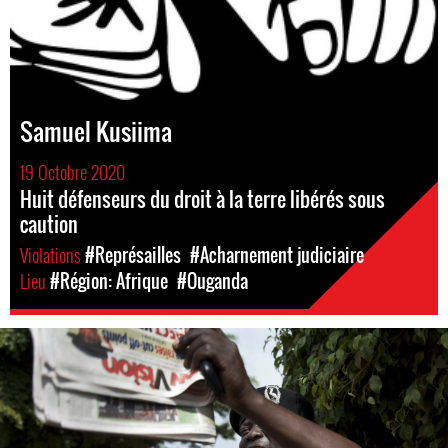
Samuel Kusiima
19 Octobre 2020
Huit défenseurs du droit à la terre libérés sous
caution
Violations
#Représailles
#Acharnement judiciaire
Lieu
#Région: Afrique
#Ouganda
#Uganda-
general-