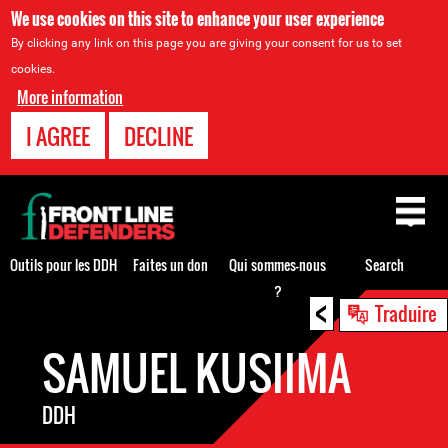
We use cookies on this site to enhance your user experience
By clicking any link on this page you are giving your consent for us to set
cookies.
More information
I AGREE
DECLINE
Back
to
top
Outils pour les DDH
Faites un don
Qui sommes-nous
Search
?
<
Back
Traduire
to
SAMUEL KUSIIMA
top
DDH