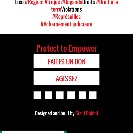
Lieu
#Région: Afrique
#Ouganda
Droits
#Droit à la
terre
Violations
#Représailles
#Acharnement judiciaire
Protect to Empower
FAITES UN DON
AGISSEZ
Designed and built by
Giant Rabbit