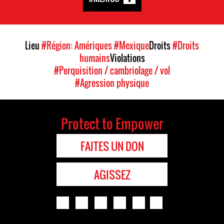
Lieu
#Région: Amériques
#Mexique
Droits
#Droits
humains
Violations
#Perquisition / cambriolage / vol
#Agression physique
Protect to Empower
FAITES UN DON
AGISSEZ