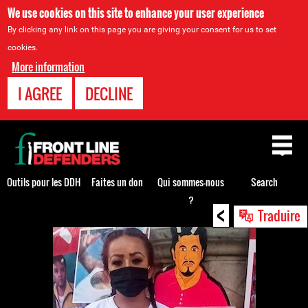
We use cookies on this site to enhance your user experience
By clicking any link on this page you are giving your consent for us to set
cookies.
More information
I AGREE
DECLINE
Back
to
top
Outils pour les DDH
Faites un don
Qui sommes-nous
Search
?
<
Back
Traduire
to
top