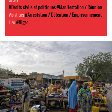
#Droits civils et politiques
#Manifestation / Réunion
Violations
#Arrestation / Détention / Emprisonnement
Lieu
#Niger
#Niger-
general-
context.jpg