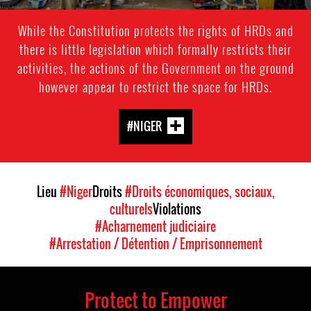
While the Constitution protects the rights of HRDs and
there is little legislation which formally restricts their
activities, the actions of the Government on the ground
however appear to restrict the space for HRDs.
#NIGER
Lieu
#Niger
Droits
#Droits économiques, sociaux,
culturels
Violations
#Acharnement judiciaire
#Arrestation / Détention / Emprisonnement
Protect to Empower