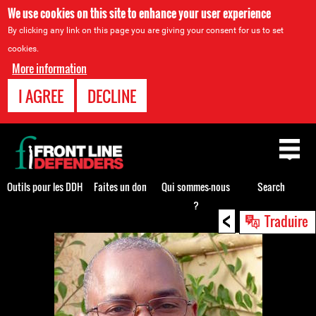
We use cookies on this site to enhance your user experience
By clicking any link on this page you are giving your consent for us to set
cookies.
More information
I AGREE
DECLINE
Back
to
top
Outils pour les DDH
Faites un don
Qui sommes-nous
Search
?
<
Back
Traduire
to
top