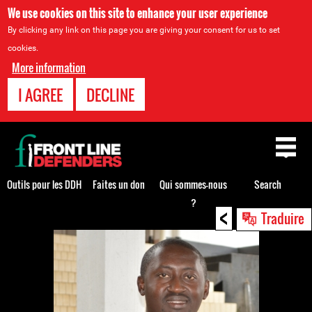
We use cookies on this site to enhance your user experience
By clicking any link on this page you are giving your consent for us to set
cookies.
More information
I AGREE
DECLINE
Back
to
top
Outils pour les DDH
Faites un don
Qui sommes-nous
Search
?
<
Back
Traduire
to
top